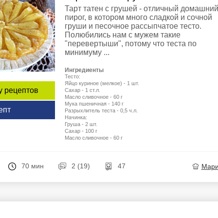
Тарт татен с грушей - отличный домашни
пирог, в котором много сладкой и сочной
груши и песочное рассыпчатое тесто.
Полюбились нам с мужем такие
"перевертыши", потому что теста по
минимуму ...
Ингредиенты
Тесто:
Яйцо куриное (мелкое) - 1 шт.
у рецептов
Сахар - 1 ст.л.
Масло сливочное - 60 г
Мука пшеничная - 140 г
епт
Разрыхлитель теста - 0,5 ч.л.
Начинка:
Груша - 2 шт.
Сахар - 100 г
Масло сливочное - 60 г
70 мин
2 (19)
47
Мар