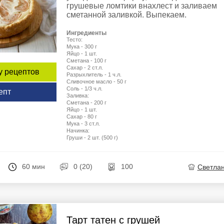
грушевые ломтики внахлест и заливаем
сметанной заливкой. Выпекаем.
Ингредиенты
Тесто:
Мука - 300 г
Яйцо - 1 шт.
Сметана - 100 г
Сахар - 2 ст.л.
у рецептов
Разрыхлитель - 1 ч.л.
Сливочное масло - 50 г
Соль - 1/3 ч.л.
епт
Заливка:
Сметана - 200 г
Яйцо - 1 шт.
Сахар - 80 г
Мука - 3 ст.л.
Начинка:
Груши - 2 шт. (500 г)
60 мин
0 (20)
100
Светла
Тарт татен с грушей