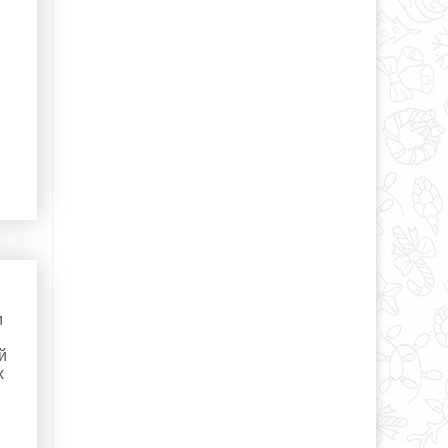
м
й
х