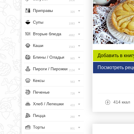
1456
Приправы
320
Супы
1083
Вторые блюда
4682
Каши
1543
Добавить в книг
Блины / Оладьи
965
Посмотреть рец
Пироги / Пирожки
2134
Кексы
563
Печенье
728
414 ккал
Хлеб / Лепешки
433
Пицца
260
Торты
801