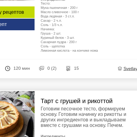
Тесто:
Мука пшеничная - 200 г
у рецептов
Масло сливочное - 100 г
Вода ледяная - 3 ст.л.
Сахар - 2 ч.л.
епт
Соль - 1/3 ч.л.
Начинка:
Груша - 2 шт.
Куриный белок - 3 шт.
Сахарная пудра - 200 г
Соль - щепотка
Лимонная кислота - на кончике ножа
120 мин
0 (2)
15
Svetla
Тарт с грушей и рикоттой
Готовим песочное тесто, формируем
основу. Готовим начинку из рикотты и
других ингредиентов и выкладываем
вместе с грушами на основу. Печем.
Ингредиенты