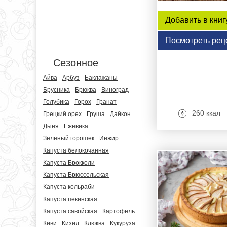
Добавить в книг
Посмотреть рец
Сезонное
Айва
Арбуз
Баклажаны
Брусника
Брюква
Виноград
Голубика
Горох
Гранат
260 ккал
Грецкий орех
Груша
Дайкон
Дыня
Ежевика
Зеленый горошек
Инжир
Капуста белокочанная
Капуста Брокколи
Капуста Брюссельская
Капуста кольраби
Капуста пекинская
Капуста савойская
Картофель
Киви
Кизил
Клюква
Кукуруза