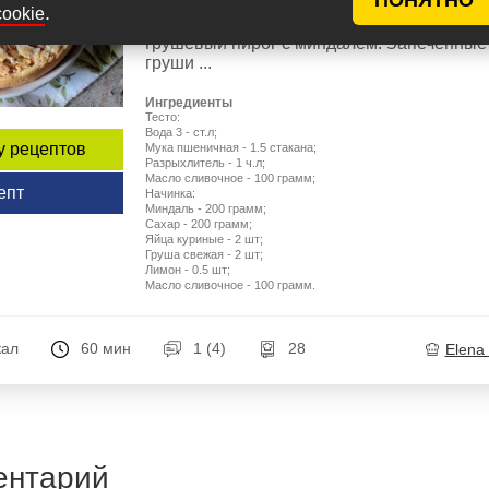
повидла и конечно же пирогов. Сегодня я
.
cookie
хочу предложить Вам приготовить вкусны
грушевый пирог с миндалем. Запечённые
груши ...
Ингредиенты
Тесто:
Вода 3 - ст.л;
у рецептов
Мука пшеничная - 1.5 стакана;
Разрыхлитель - 1 ч.л;
Масло сливочное - 100 грамм;
епт
Начинка:
Миндаль - 200 грамм;
Сахар - 200 грамм;
Яйца куриные - 2 шт;
Груша свежая - 2 шт;
Лимон - 0.5 шт;
Масло сливочное - 100 грамм.
кал
60 мин
1 (4)
28
Elena
ентарий