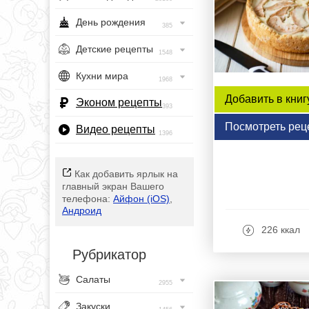
День рождения
385
Детские рецепты
1548
Кухни мира
1968
Добавить в книг
Эконом рецепты
393
Посмотреть рец
Видео рецепты
1396
Как добавить ярлык на
главный экран Вашего
телефона:
Айфон (iOS)
,
Андроид
226 ккал
Рубрикатор
Салаты
2955
Закуски