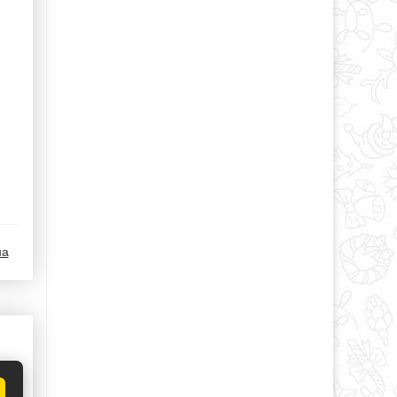
на
я,