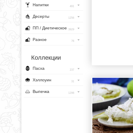
Напитки
491
Десерты
1256
ПП / Диетическое
3929
Разное
76
Коллекции
Пасха
237
Хэллоуин
31
Выпечка
1296