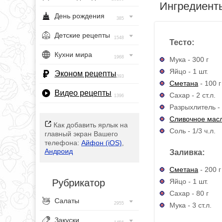
Ингредиент
День рождения
385
Детские рецепты
1548
Тесто:
Кухни мира
1968
Мука - 300 г
Яйцо - 1 шт.
Эконом рецепты
393
Сметана
- 100 г
Видео рецепты
Сахар - 2 ст.л.
1396
Разрыхлитель - 
Сливочное мас
Как добавить ярлык на
Соль - 1/3 ч.л.
главный экран Вашего
телефона:
Айфон (iOS)
,
Андроид
Заливка:
Сметана
- 200 г
Яйцо - 1 шт.
Рубрикатор
Сахар - 80 г
Салаты
2955
Мука - 3 ст.л.
Закуски