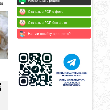
Распечатать рецепт
да
Скачать в PDF с фото
Скачать в PDF без фото
Нашли ошибку в рецепте?
4