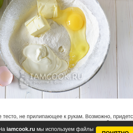
е тесто, не прилипающее к рукам. Возможно, придет
 откорректировать консистенцию теста, добавив нем
ернуть в пищевой полиэтилен и на 20 минут положит
На
iamcook.ru
мы используем файлы
ПОНЯТНО