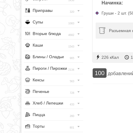
1456
Начинка:
Приправы
320
Груши - 2 шт. (5
Супы
1083
Разъемная 
Вторые блюда
4682
Каши
1543
Блины / Оладьи
226 кКал
1
965
Пироги / Пирожки
2134
100
добавлени
Кексы
563
Печенье
728
Хлеб / Лепешки
433
Пицца
260
Торты
801