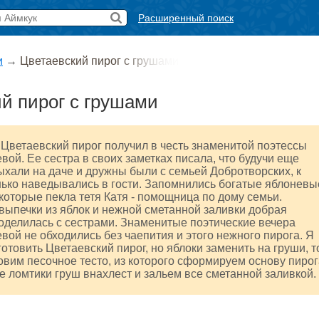
Расширенный поиск
и
→
Цветаевский пирог с грушами
й пирог с грушами
Цветаевский пирог получил в честь знаменитой поэтессы
ой. Ее сестра в своих заметках писала, что будучи еще
ыхали на даче и дружны были с семьей Добротворских, к
ько наведывались в гости. Запомнились богатые яблоневы
 которые пекла тетя Катя - помощница по дому семьи.
выпечки из яблок и нежной сметанной заливки добрая
оделилась с сестрами. Знаменитые поэтические вечера
ой не обходились без чаепития и этого нежного пирога. Я
отовить Цветаевский пирог, но яблоки заменить на груши, т
овим песочное тесто, из которого сформируем основу пирог
 ломтики груш внахлест и зальем все сметанной заливкой.