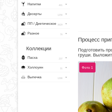
Напитки
491
Десерты
1256
ПП / Диетическое
3929
Разное
76
Процесс при
Коллекции
Подготовить пр
груши. Выложит
Пасха
237
Хэллоуин
Фото 1
31
Выпечка
1296