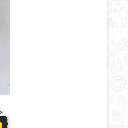
ся
ного
ь на