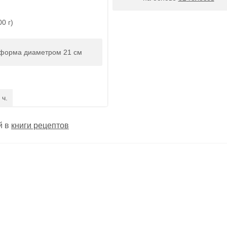
00 г)
форма диаметром 21 см
 ч.
й в
книги рецептов