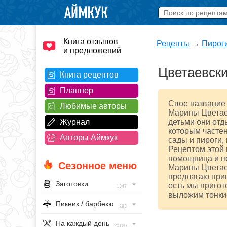
Книга отзывов
Рецепты
→
Пирог
и предложений
Цветаевски
Книга рецептов
Планнер
Свое название 
Любимые авторы
Марины Цветаев
Журнал
детьми они отд
которым частен
Авторы Аймкук
сады и пироги,
Рецептом этой 
помощница и п
Сезонное меню
Марины Цветаев
предлагаю приг
Заготовки
есть мы пригот
1347
выложим тонкие
Пикник / барбекю
293
На каждый день
20160