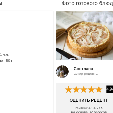
ы
Фото готового блю
1 ч.л.
ло
- 50 г
Светлана
автор рецепта
4.9
ОЦЕНИТЬ РЕЦЕПТ
Рейтинг
4.94
из
5
на основе
32
голосов