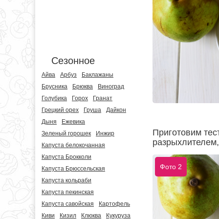
Сезонное
Айва
Арбуз
Баклажаны
Брусника
Брюква
Виноград
Голубика
Горох
Гранат
Грецкий орех
Груша
Дайкон
Дыня
Ежевика
Приготовим тест
Зеленый горошек
Инжир
разрыхлителем,
Капуста белокочанная
Капуста Брокколи
Фото 2
Капуста Брюссельская
Капуста кольраби
Капуста пекинская
Капуста савойская
Картофель
Киви
Кизил
Клюква
Кукуруза