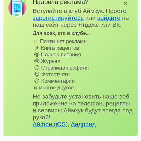
Надоела реклама?
✕
Вступайте в клуб Аймкук. Просто
зарегистируйтесь
или
войдите
на
наш сайт через Яндекс или ВК.
Для всех, кто в клубе...
✅ Почти нет рекламы
📌 Книга рецептов
🤩 Планер питания
🤓 Журнал
😗 Страница профиля
😋 Фотоотчеты
😃 Комментарии
и многое другое…
Не забудьте установить наше веб-
приложение на телефон, рецепты
и сервисы Аймкук будут всегда под
рукой!
Айфон (iOS)
,
Андроид