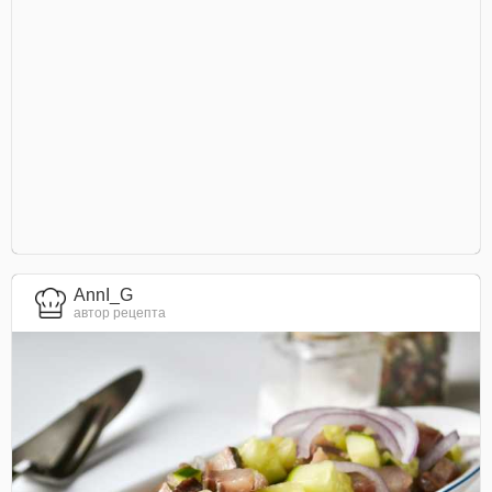
AnnI_G
автор рецепта