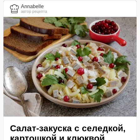
Annabelle
автор рецепта
Салат-закуска с селедкой,
картошкой и клюквой