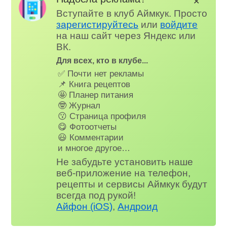
✕
Вступайте в клуб Аймкук. Просто
зарегистируйтесь
или
войдите
на наш сайт через Яндекс или
ВК.
Для всех, кто в клубе...
✅ Почти нет рекламы
📌 Книга рецептов
🤩 Планер питания
🤓 Журнал
😗 Страница профиля
😋 Фотоотчеты
😃 Комментарии
и многое другое…
Не забудьте установить наше
веб-приложение на телефон,
рецепты и сервисы Аймкук будут
всегда под рукой!
Айфон (iOS)
,
Андроид