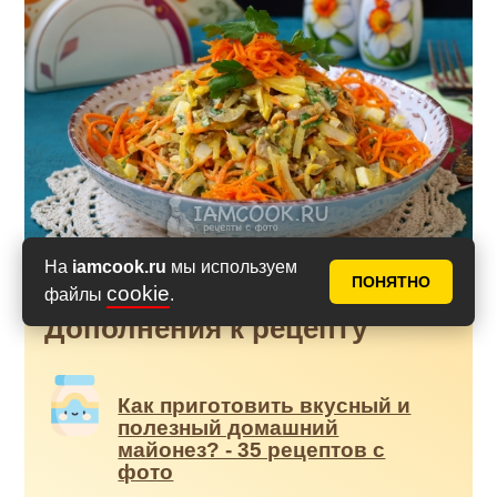
На
iamcook.ru
мы используем
ПОНЯТНО
cookie
файлы
.
Дополнения к рецепту
Как приготовить вкусный и
полезный домашний
майонез? - 35 рецептов с
фото