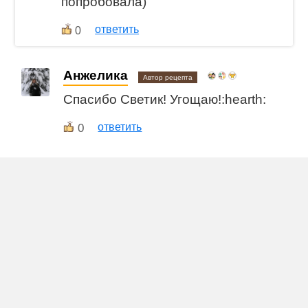
попробовала)
ответить
0
Анжелика
Автор рецепта
Спасибо Светик! Угощаю!:hearth:
0
ответить