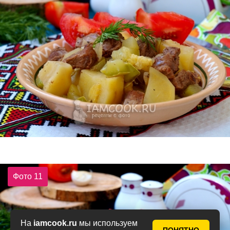
Фото 11
На
iamcook.ru
мы используем