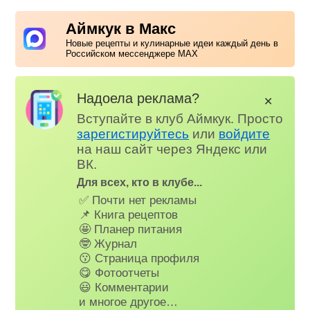
Аймкук в Макс
Новые рецепты и кулинарные идеи каждый день в
Российском мессенджере MAX
Надоела реклама?
✕
Вступайте в клуб Аймкук. Просто
зарегистируйтесь
или
войдите
на наш сайт через Яндекс или
ВК.
Для всех, кто в клубе...
✅ Почти нет рекламы
📌 Книга рецептов
🤩 Планер питания
🤓 Журнал
😗 Страница профиля
😋 Фотоотчеты
😃 Комментарии
и многое другое…