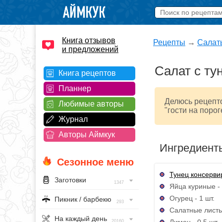
Книга отзывов
Рецепты
→
Салат
и предложений
Салат с ту
Книга рецептов
Планнер
Делюсь рецепто
Любимые авторы
"гости на порог
Журнал
Авторы Аймкук
Ингредиент
Сезонное меню
Тунец консерв
Заготовки
1347
Яйца куриные - 
Огурец - 1 шт.
Пикник / барбекю
293
Салатные листья
На каждый день
Лимон - 0,5 шт.
20160