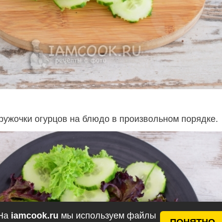
ужочки огурцов на блюдо в произвольном порядке.
На
iamcook.ru
мы используем файлы
ПОНЯТНО