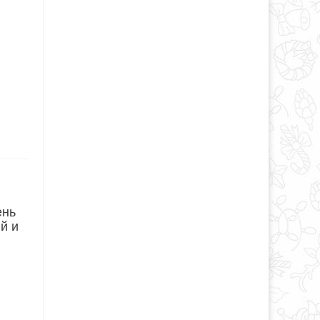
ень
й и