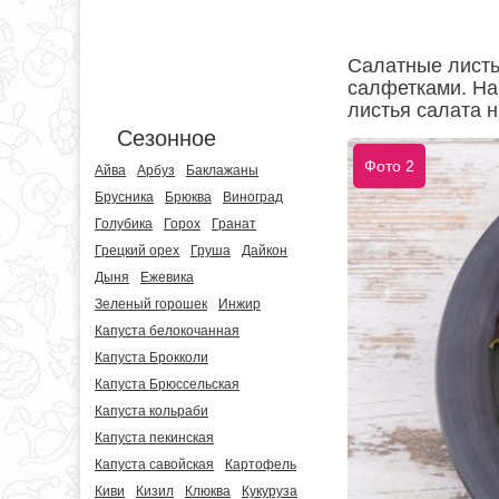
Салатные листь
салфетками. На
листья салата 
Сезонное
Фото 2
Айва
Арбуз
Баклажаны
Брусника
Брюква
Виноград
Голубика
Горох
Гранат
Грецкий орех
Груша
Дайкон
Дыня
Ежевика
Зеленый горошек
Инжир
Капуста белокочанная
Капуста Брокколи
Капуста Брюссельская
Капуста кольраби
Капуста пекинская
Капуста савойская
Картофель
Киви
Кизил
Клюква
Кукуруза