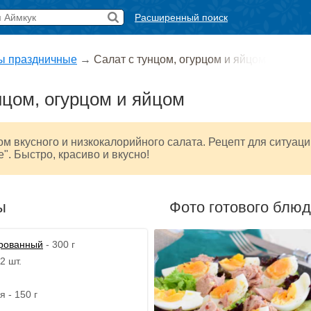
Расширенный поиск
ы праздничные
→
Салат с тунцом, огурцом и яйцом
нцом, огурцом и яйцом
м вкусного и низкокалорийного салата. Рецепт для ситуаци
е". Быстро, красиво и вкусно!
ы
Фото готового блю
ированный
- 300 г
2 шт.
 - 150 г