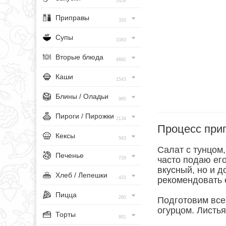
1456
Приправы
320
Супы
1083
Вторые блюда
4682
Каши
1543
Блины / Оладьи
965
Пироги / Пирожки
2134
Процесс при
Кексы
563
Салат с тунцом,
Печенье
часто подаю его
728
вкусный, но и д
Хлеб / Лепешки
433
рекомендовать е
Пицца
260
Подготовим все
огурцом. Листь
Торты
801