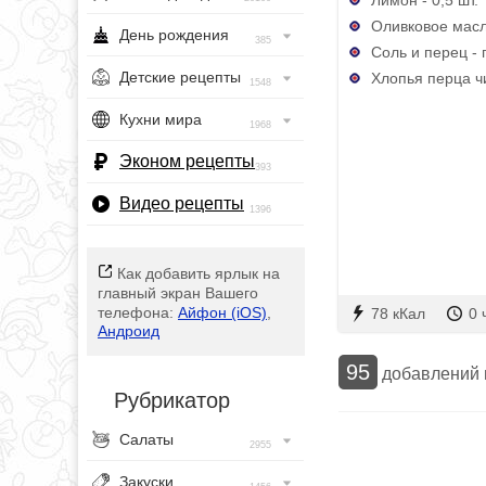
Оливковое масло
День рождения
385
Соль и перец - 
Детские рецепты
Хлопья перца ч
1548
Кухни мира
1968
Эконом рецепты
393
Видео рецепты
1396
Как добавить ярлык на
главный экран Вашего
телефона:
Айфон (iOS)
,
78 кКал
0 
Андроид
95
добавлений
Рубрикатор
Салаты
2955
Закуски