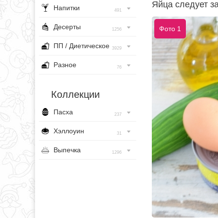
Яйца следует за
Напитки
491
Десерты
Фото 1
1256
ПП / Диетическое
3929
Разное
76
Коллекции
Пасха
237
Хэллоуин
31
Выпечка
1296