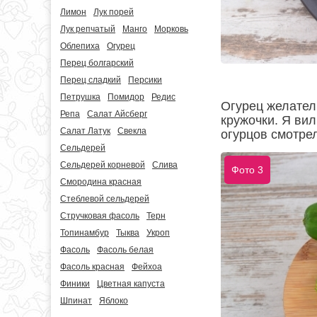
Лимон
Лук порей
Лук репчатый
Манго
Морковь
Облепиха
Огурец
Перец болгарский
Перец сладкий
Персики
Петрушка
Помидор
Редис
Огурец желател
Репа
Салат Айсберг
кружочки. Я вил
Салат Латук
Свекла
огурцов смотре
Сельдерей
Сельдерей корневой
Слива
Фото 3
Смородина красная
Стеблевой сельдерей
Стручковая фасоль
Терн
Топинамбур
Тыква
Укроп
Фасоль
Фасоль белая
Фасоль красная
Фейхоа
Финики
Цветная капуста
Шпинат
Яблоко