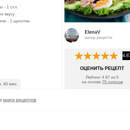
 - 1 ст.л.
по вкусу
или - 1 щепотка
ElenaV
автор рецепта
4.8
ОЦЕНИТЬ РЕЦЕПТ
Рейтинг
4.87
из
5
на основе
75
голосов
ч. 40 мин.
 в
книги рецептов