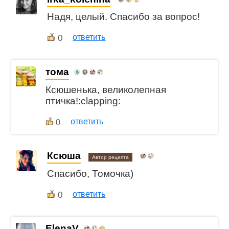
Надя, целый. Спасибо за вопрос!
0
ответить
тома
Ксюшенька, великолепная
птичка!:clapping:
ответить
0
Ксюша
Автор рецепта
Спасибо, Томочка)
0
ответить
ElenaV