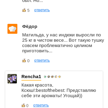
был. Но...
5
ответить
Фёдор
Матильда, у нас индюки выросли по
25 кг в чистом весе... Вот такую тушку
совсем проблематично целиком
приготовить...
0
ответить
Rencha1
Какая красота,
Ксюш!:bestofthebest: Представляю
себе эти ароматы! Угощай))
ответить
0