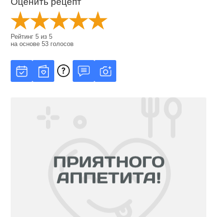
Оценить рецепт
Рейтинг
5
из
5
на основе
53
голосов