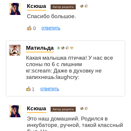
Ксюша
Автор рецепта
Спасибо большое.
0
ответить
Матильда
Какая малышка птичка! У нас все
слоны по 6 с лишним
кг:scream: Даже в духовку не
запихнешь:laughcry:
ответить
1
Ксюша
Автор рецепта
Это наш домашний. Родился в
инкубаторе, ручной, такой классный