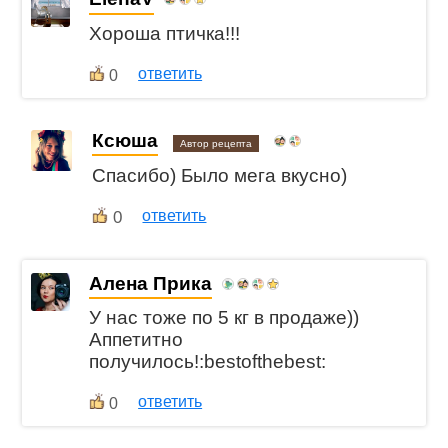
Хороша птичка!!!
ответить
0
Ксюша
Автор рецепта
Спасибо) Было мега вкусно)
0
ответить
Алена Прика
У нас тоже по 5 кг в продаже))
Аппетитно
получилось!:bestofthebest:
ответить
0