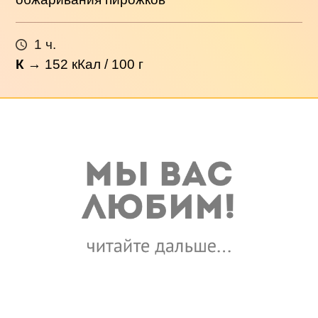
1 ч.
К
→
152
кКал / 100 г