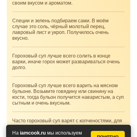
своим вкусом и ароматом.
Специи и зелень подбираем сами. В моём
случае это соль, чёрный молотый перец,
лавровый лист и укроп. Получилось очень
вкусно.
Гороховый суп лучше всего солить в конце
варки, иначе горох может развариваться очень
долго.
Гороховый суп лучше всего варить на мясном
бульоне. Возьмите говядину или свинину на
кости, тогда бульон получится наваристым, а суп
сытным и очень вкусным.
Часто гороховый суп варят с копченостями, для
придания готовому блюду приятного аромата.
Лучше всего для горохового супа с
На
iamcook.ru
мы используем