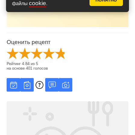
ПОНЯТНО
копченостями подойдут: копченая курица или
cookie
файлы
.
свиные копченые ребрышки.
Оценить рецепт
Рейтинг
4.84
из
5
на основе
401
голосов