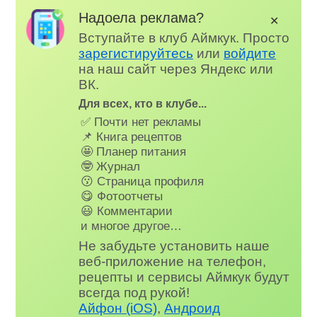
Надоела реклама?
✕
Вступайте в клуб Аймкук. Просто
зарегистируйтесь
или
войдите
на наш сайт через Яндекс или
ВК.
Для всех, кто в клубе...
✅ Почти нет рекламы
📌 Книга рецептов
🤩 Планер питания
🤓 Журнал
😗 Страница профиля
😋 Фотоотчеты
😃 Комментарии
и многое другое…
Не забудьте установить наше
веб-приложение на телефон,
рецепты и сервисы Аймкук будут
всегда под рукой!
Айфон (iOS)
,
Андроид