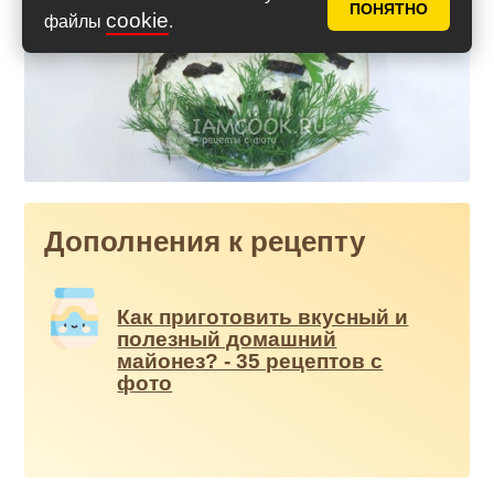
ПОНЯТНО
cookie
файлы
.
Дополнения к рецепту
Как приготовить вкусный и
полезный домашний
майонез? - 35 рецептов с
фото