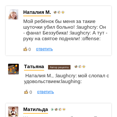
Наталия М.
Мой ребёнок бы меня за такие
шуточки убил больно! :laughcry: Он
- фанат Беззубика! :laughcry: А тут -
руку на святое подняли! :offense:
ответить
0
Татьяна
Автор рецепта
Наталия М., :laughcry: мой слопал с
удовольствием:laughing:
0
ответить
Матильда