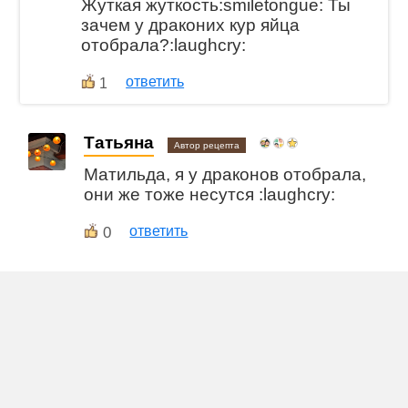
Жуткая жуткость:smiletongue: Ты
зачем у драконих кур яйца
отобрала?:laughcry:
ответить
1
Татьяна
Автор рецепта
Матильда, я у драконов отобрала,
они же тоже несутся :laughcry:
0
ответить