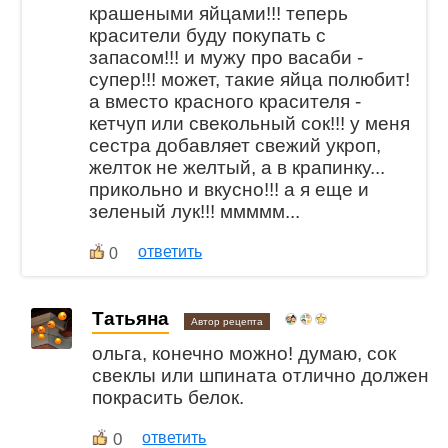
крашеными яйцами!!! теперь
красители буду покупать с
запасом!!! и мужу про васаби -
супер!!! может, такие яйца полюбит!
а вместо красного красителя -
кетчуп или свекольный сок!!! у меня
сестра добавляет свежий укроп,
желток не желтый, а в крапинку...
прикольно и вкусно!!! а я еще и
зеленый лук!!! ммммм...
ответить
0
Татьяна
Автор рецепта
ольга, конечно можно! думаю, сок
свеклы или шпината отлично должен
покрасить белок.
0
ответить