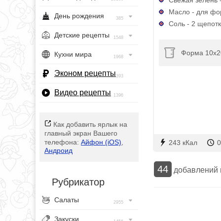
Масло - для ф
День рождения
385
Соль - 2 щепотк
Детские рецепты
1548
Форма 10x2
Кухни мира
1968
Эконом рецепты
393
Видео рецепты
1396
Как добавить ярлык на
главный экран Вашего
телефона:
Айфон (iOS)
,
243 кКал
0
Андроид
44
добавлений
Рубрикатор
Салаты
2955
Закуски