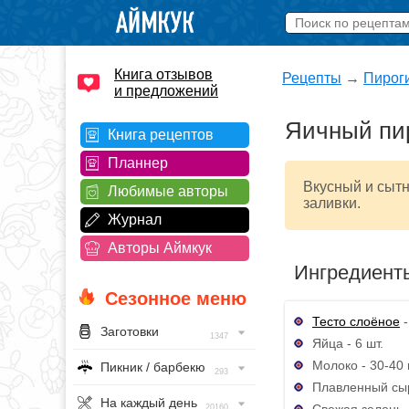
Книга отзывов
Рецепты
→
Пирог
и предложений
Яичный пи
Книга рецептов
Планнер
Вкусный и сытн
Любимые авторы
заливки.
Журнал
Авторы Аймкук
Ингредиент
Сезонное меню
Тесто слоёное
-
Заготовки
1347
Яйца - 6 шт.
Молоко - 30-40
Пикник / барбекю
293
Плавленный сыр
На каждый день
Свежая зелень -
20160