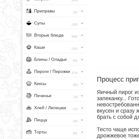
1456
Приправы
320
Супы
1083
Вторые блюда
4682
Каши
1543
Блины / Оладьи
965
Пироги / Пирожки
2134
Процесс при
Кексы
563
Яичный пирог и
Печенье
запеканку... Го
728
невостребованн
Хлеб / Лепешки
433
вкусен и сразу 
брать с собой д
Пицца
260
Тесто чаще исп
Торты
801
дрожжевое тоже