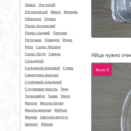
Лимон
Лук порей
Лук репчатый
Манго
Морковь
Облепиха
Огурец
Перец болгарский
Перец сладкий
Персики
Петрушка
Помидор
Редис
Репа
Салат Айсберг
Салат Латук
Свекла
Яйца нужно очис
Сельдерей
Сельдерей корневой
Слива
Фото 3
Смородина красная
Стеблевой сельдерей
Стручковая фасоль
Терн
Топинамбур
Тыква
Укроп
Фасоль
Фасоль белая
Фасоль красная
Фейхоа
Финики
Цветная капуста
Шпинат
Яблоко