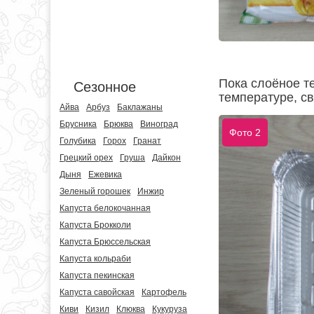
Пока слоёное т
Сезонное
температуре, св
Айва
Арбуз
Баклажаны
Брусника
Брюква
Виноград
Фото 2
Голубика
Горох
Гранат
Грецкий орех
Груша
Дайкон
Дыня
Ежевика
Зеленый горошек
Инжир
Капуста белокочанная
Капуста Брокколи
Капуста Брюссельская
Капуста кольраби
Капуста пекинская
Капуста савойская
Картофель
Киви
Кизил
Клюква
Кукуруза