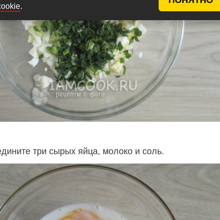
.
cookie
дините три сырых яйца, молоко и соль.