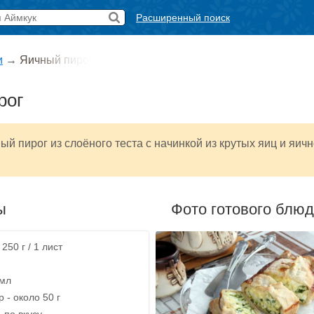
Расширенный поиск
и
→
Яичный пирог
рог
ый пирог из слоёного теста с начинкой из крутых яиц и яич
ы
Фото готового блю
 250 г / 1 лист
 мл
 - около 50 г
 по вкусу