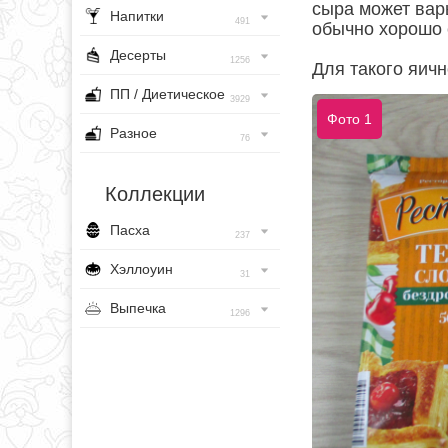
сыра может варь
Напитки
491
обычно хорошо 
Десерты
1256
Для такого яичн
ПП / Диетическое
3929
Фото 1
Разное
76
Коллекции
Пасха
237
Хэллоуин
31
Выпечка
1296