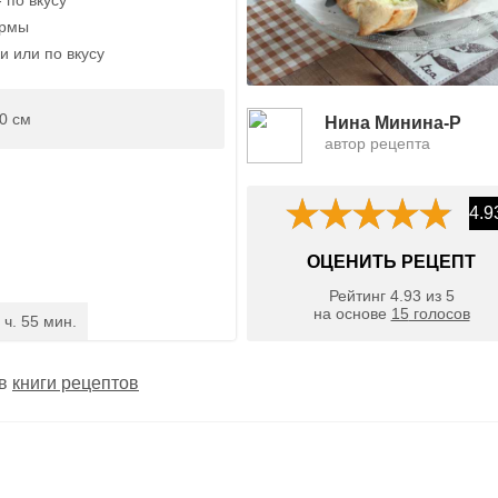
ормы
и или по вкусу
0 см
Нина Минина-Р
автор рецепта
4.9
ОЦЕНИТЬ РЕЦЕПТ
Рейтинг
4.93
из
5
на основе
15
голосов
 ч. 55 мин.
 в
книги рецептов