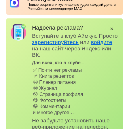
Новые рецепты и кулинарные идеи каждый день в
Российском мессенджере MAX
Надоела реклама?
✕
Вступайте в клуб Аймкук. Просто
зарегистируйтесь
или
войдите
на наш сайт через Яндекс или
ВК.
Для всех, кто в клубе...
✅ Почти нет рекламы
📌 Книга рецептов
🤩 Планер питания
🤓 Журнал
😗 Страница профиля
😋 Фотоотчеты
😃 Комментарии
и многое другое…
Не забудьте установить наше
веб-приложение на телефон,