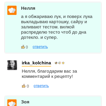
Нелля
а я обжариваю лук, и поверх лука
выкладываю картошку, сайру и
заливают тестом. вилкой
распределю тесто чтоб до дна
дотекло. и супер.
ответить
0
irka_kolchina
Нелля, благодарим вас за
комментарий к рецепту!
0
ответить
Зоя