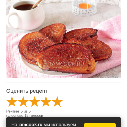
Оценить рецепт
Рейтинг
5
из
5
на основе
13
голосов
На
iamcook.ru
мы используем