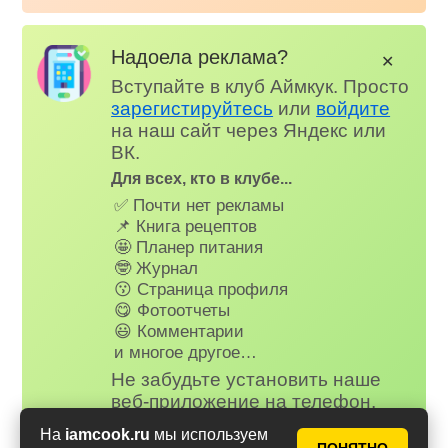
Надоела реклама?
✕
Вступайте в клуб Аймкук. Просто
зарегистируйтесь
или
войдите
на наш сайт через Яндекс или
ВК.
Для всех, кто в клубе...
✅ Почти нет рекламы
📌 Книга рецептов
🤩 Планер питания
🤓 Журнал
😗 Страница профиля
😋 Фотоотчеты
😃 Комментарии
и многое другое…
Не забудьте установить наше
веб-приложение на телефон,
рецепты и сервисы Аймкук будут
На
iamcook.ru
мы используем
всегда под рукой!