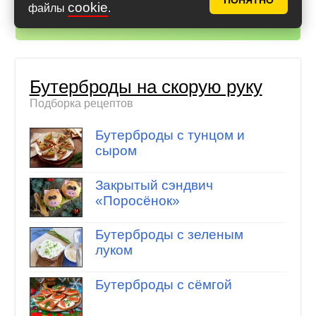
ПОНЯТНО
cookie
файлы
.
Айфон (iOS)
,
Андроид
Бутерброды на скорую руку
Подборка рецептов
Бутерброды с тунцом и
сыром
Закрытый сэндвич
«Поросёнок»
Бутерброды с зеленым
луком
Бутерброды с сёмгой