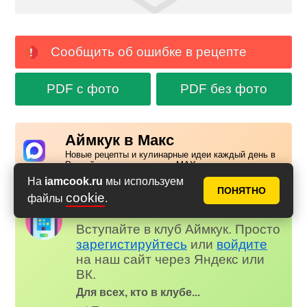
Сообщить об ошибке в рецепте
PDF с фото
PDF без фото
Аймкук в Макс
Новые рецепты и кулинарные идеи каждый день в
Российском мессенджере MAX
На
iamcook.ru
мы используем
ПОНЯТНО
cookie
файлы
.
Надоела реклама?
✕
Вступайте в клуб Аймкук. Просто
зарегистируйтесь
или
войдите
на наш сайт через Яндекс или
ВК.
Для всех, кто в клубе...