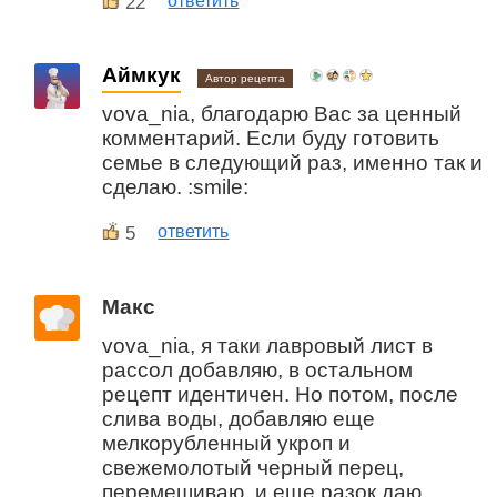
22
ответить
Аймкук
Автор рецепта
vova_nia, благодарю Вас за ценный
комментарий. Если буду готовить
семье в следующий раз, именно так и
сделаю. :smile:
5
ответить
Макс
vova_nia, я таки лавровый лист в
рассол добавляю, в остальном
рецепт идентичен. Но потом, после
слива воды, добавляю еще
мелкорубленный укроп и
свежемолотый черный перец,
перемешиваю, и еще разок даю