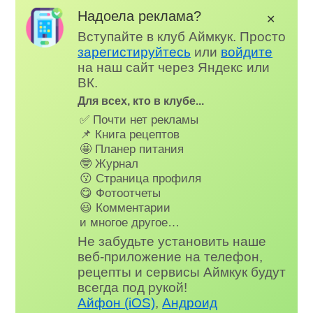
Надоела реклама?
✕
Вступайте в клуб Аймкук. Просто
зарегистируйтесь
или
войдите
на наш сайт через Яндекс или
ВК.
Для всех, кто в клубе...
✅ Почти нет рекламы
📌 Книга рецептов
🤩 Планер питания
🤓 Журнал
😗 Страница профиля
😋 Фотоотчеты
😃 Комментарии
и многое другое…
Не забудьте установить наше
веб-приложение на телефон,
рецепты и сервисы Аймкук будут
всегда под рукой!
Айфон (iOS)
,
Андроид