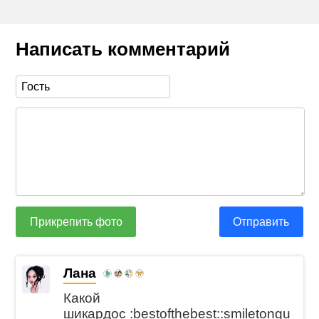
Написать комментарий
Прикрепить фото
Отправить
Лана
Какой
шикардос :bestofthebest::smiletongu