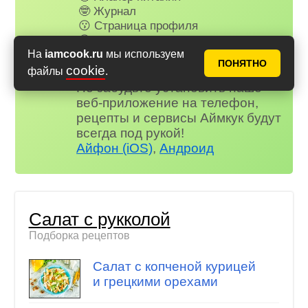
🤓 Журнал
😗 Страница профиля
😋 Фотоотчеты
😃 Комментарии
На
iamcook.ru
мы используем
ПОНЯТНО
и многое другое…
cookie
файлы
.
Не забудьте установить наше
веб-приложение на телефон,
рецепты и сервисы Аймкук будут
всегда под рукой!
Айфон (iOS)
,
Андроид
Салат с рукколой
Подборка рецептов
Салат с копченой курицей
и грецкими орехами