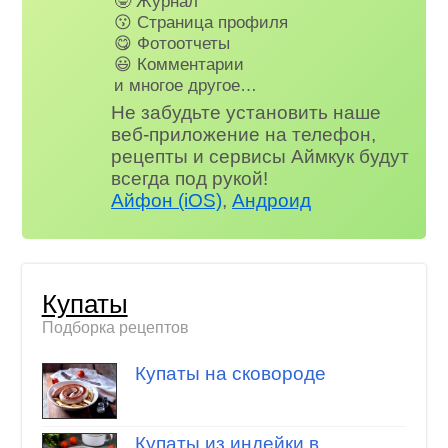
🤓 Журнал
😗 Страница профиля
😋 Фотоотчеты
😃 Комментарии
и многое другое…
Не забудьте установить наше
веб-приложение на телефон,
рецепты и сервисы Аймкук будут
всегда под рукой!
Айфон (iOS)
,
Андроид
Купаты
Подборка рецептов
Купаты на сковороде
Купаты из индейки в