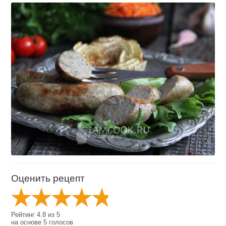
Оценить рецепт
Рейтинг
4.8
из
5
на основе
5
голосов