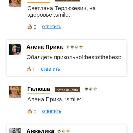
Светлана Терлюкевич, на
здоровье!:smile:
0
ответить
Алена Прика
Обалдеть прикольно!:bestofthebest:
ответить
1
Галюша
Автор рецепта
Алена Прика, :smile:
0
ответить
Анжелика