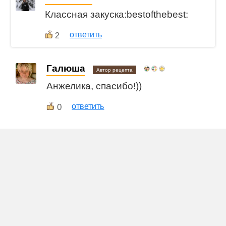
Классная закуска:bestofthebest:
ответить
2
Галюша
Автор рецепта
Анжелика, спасибо!))
0
ответить