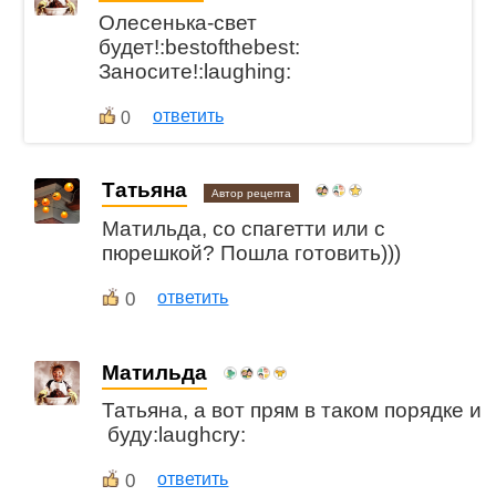
Олесенька-свет
будет!:bestofthebest:
Заносите!:laughing:
ответить
0
Татьяна
Автор рецепта
Матильда, со спагетти или с
пюрешкой? Пошла готовить)))
0
ответить
Матильда
Татьяна, а вот прям в таком порядке и
буду:laughcry:
0
ответить