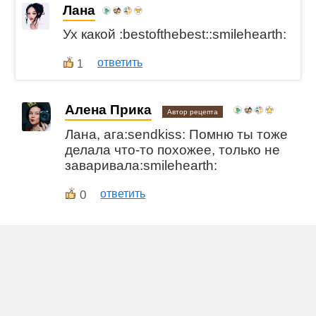
Лана
Ух какой :bestofthebest::smilehearth:
ответить
1
Алена Прика
Автор рецепта
Лана, ага:sendkiss: Помню ты тоже
делала что-то похожее, только не
заваривала:smilehearth:
0
ответить