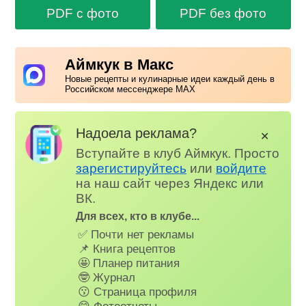
PDF с фото
PDF без фото
Аймкук в Макс
Новые рецепты и кулинарные идеи каждый день в
Российском мессенджере MAX
Надоела реклама?
✕
Вступайте в клуб Аймкук. Просто
зарегистируйтесь
или
войдите
на наш сайт через Яндекс или
ВК.
Для всех, кто в клубе...
✅ Почти нет рекламы
📌 Книга рецептов
🤩 Планер питания
🤓 Журнал
😗 Страница профиля
😋 Фотоотчеты