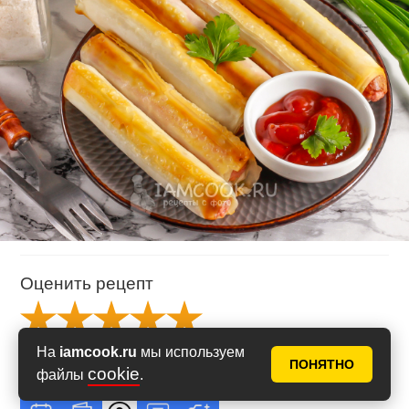
Оценить рецепт
Рейтинг
3371.5
из
5
На
iamcook.ru
мы используем
на основе
2
голосов
ПОНЯТНО
cookie
файлы
.