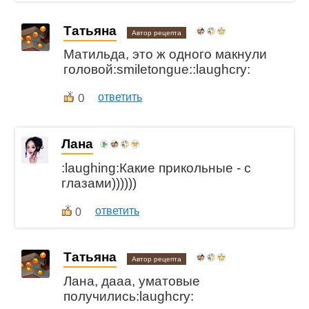
Татьяна
Автор рецепта
Матильда, это ж одного макнули
головой:smiletongue::laughcry:
0
ответить
Лана
:laughing:Какие прикольные - с
глазами))))))
ответить
0
Татьяна
Автор рецепта
Лана, дааа, уматовые
получились:laughcry: