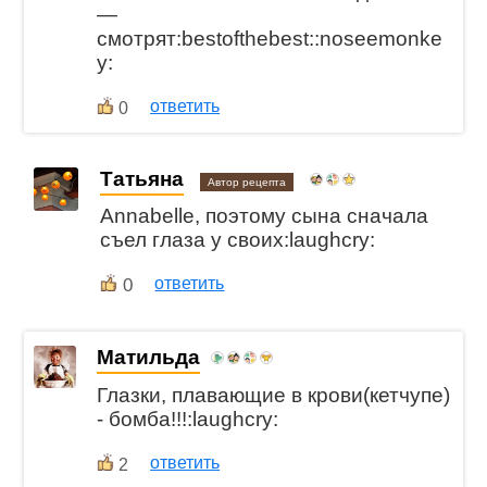
—
смотрят:bestofthebest::noseemonke
y:
ответить
0
Татьяна
Автор рецепта
Annabelle, поэтому сына сначала
съел глаза у своих:laughcry:
0
ответить
Матильда
Глазки, плавающие в крови(кетчупе)
- бомба!!!:laughcry:
ответить
2