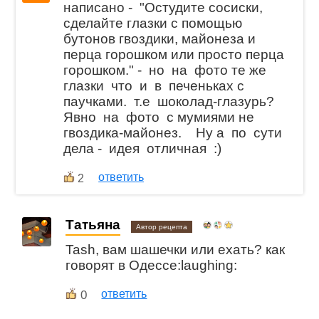
написано - "Остудите сосиски,
сделайте глазки с помощью
бутонов гвоздики, майонеза и
перца горошком или просто перца
горошком." - но на фото те же
глазки что и в печеньках с
паучками. т.е шоколад-глазурь?
Явно на фото с мумиями не
гвоздика-майонез. Ну а по сути
дела - идея отличная :)
ответить
2
Татьяна
Автор рецепта
Tash, вам шашечки или ехать? как
говорят в Одессе:laughing:
0
ответить