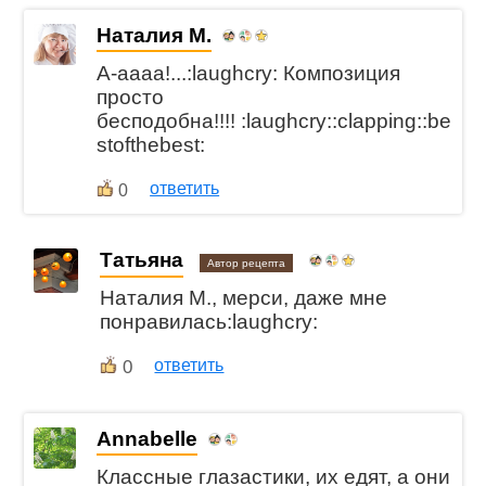
Наталия М.
А-аааа!...:laughcry: Композиция
просто
бесподобна!!!! :laughcry::clapping::be
stofthebest:
ответить
0
Татьяна
Автор рецепта
Наталия М., мерси, даже мне
понравилась:laughcry:
0
ответить
Annabelle
Классные глазастики, их едят, а они