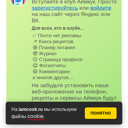
Вступайте в клуб Аймкук. Просто
зарегистируйтесь
или
войдите
на наш сайт через Яндекс или
ВК.
Для всех, кто в клубе...
✅ Почти нет рекламы
📌 Книга рецептов
🤩 Планер питания
🤓 Журнал
😗 Страница профиля
😋 Фотоотчеты
😃 Комментарии
и многое другое…
Не забудьте установить наше
веб-приложение на телефон,
рецепты и сервисы Аймкук будут
всегда под рукой!
На
iamcook.ru
мы используем
Айфон (iOS)
,
Андроид
ПОНЯТНО
cookie
файлы
.