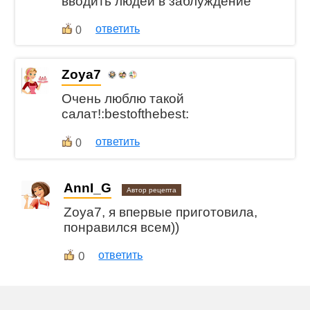
вводить людей в заблуждение
ответить
0
Zoya7
Очень люблю такой
салат!:bestofthebest:
ответить
0
AnnI_G
Автор рецепта
Zoya7, я впервые приготовила,
понравился всем))
0
ответить