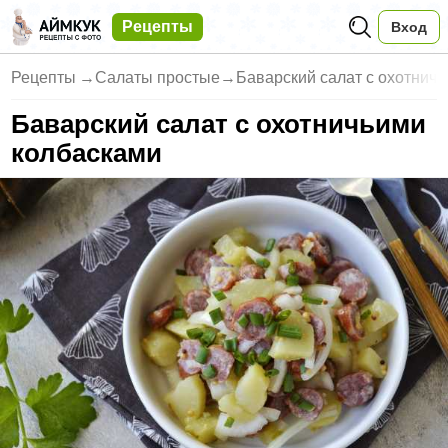
Рецепты
Вход
Рецепты
→
Салаты простые
→
Баварский салат с охотнич
Баварский салат с охотничьими
колбасками