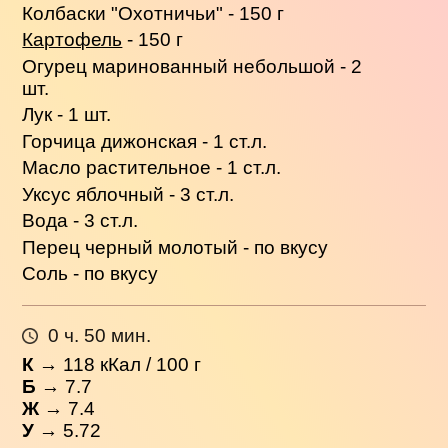
Колбаски "Охотничьи" - 150 г
Картофель
- 150 г
Огурец маринованный небольшой - 2
шт.
Лук - 1 шт.
Горчица дижонская - 1 ст.л.
Масло растительное - 1 ст.л.
Уксус яблочный - 3 ст.л.
Вода - 3 ст.л.
Перец черный молотый - по вкусу
Соль - по вкусу
0 ч. 50 мин.
К
→
118
кКал / 100 г
Б
→ 7.7
Ж
→ 7.4
У
→ 5.72