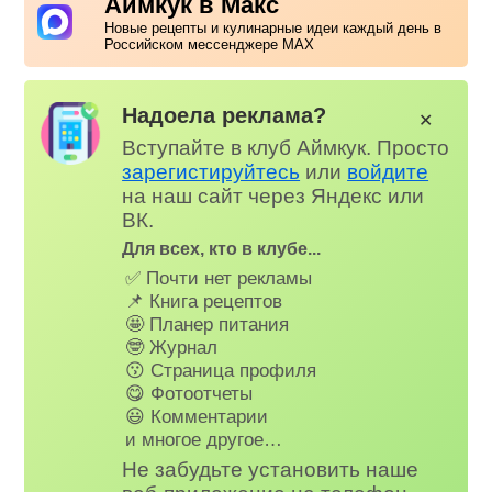
Аймкук в Макс
Новые рецепты и кулинарные идеи каждый день в
Российском мессенджере MAX
Надоела реклама?
✕
Вступайте в клуб Аймкук. Просто
зарегистируйтесь
или
войдите
на наш сайт через Яндекс или
ВК.
Для всех, кто в клубе...
✅ Почти нет рекламы
📌 Книга рецептов
🤩 Планер питания
🤓 Журнал
😗 Страница профиля
😋 Фотоотчеты
😃 Комментарии
и многое другое…
Не забудьте установить наше