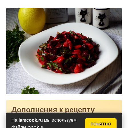
Дополнения к рецепту
На
iamcook.ru
мы используем
ПОНЯТНО
Если нет оливкового масла, возьмите
cookie
файлы
.