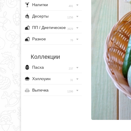
Напитки
491
Десерты
1256
ПП / Диетическое
3929
Разное
76
Коллекции
Пасха
237
Хэллоуин
31
Выпечка
1296