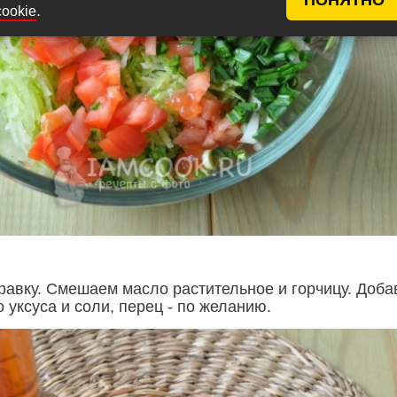
.
cookie
равку. Смешаем масло растительное и горчицу. Доб
 уксуса и соли, перец - по желанию.