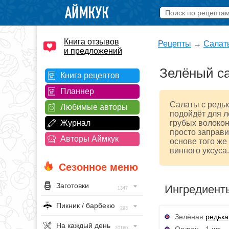
Книга отзывов
Рецепты
→
Салат
и предложений
Зелёный с
Книга рецептов
Планнер
Салаты с редьк
Любимые авторы
подойдёт для л
Журнал
грубых волокон
просто заправи
Авторы Аймкук
основе того же
винного уксуса.
Сезонное меню
Заготовки
Ингредиент
1347
Пикник / барбекю
293
Зелёная
редька
На каждый день
Огурец - 1 шт.
20160