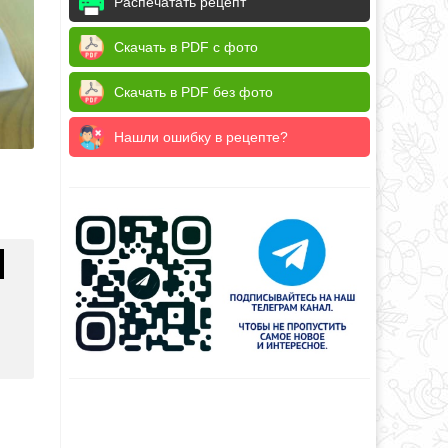
Распечатать рецепт
Скачать в PDF с фото
Скачать в PDF без фото
Нашли ошибку в рецепте?