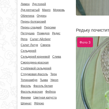
Лимон
Лук порей
Лук репчатый
Манго
Морковь
Облепиха
Огурец
Перец болгарский
Перец сладкий
Персики
Редьку почистит
Петрушка
Помидор
Редис
Репа
Салат Айсберг
Фото 3
Салат Латук
Свекла
Сельдерей
Сельдерей корневой
Слива
Смородина красная
Стеблевой сельдерей
Стручковая фасоль
Терн
Топинамбур
Тыква
Укроп
Фасоль
Фасоль белая
Фасоль красная
Фейхоа
Финики
Цветная капуста
Шпинат
Яблоко