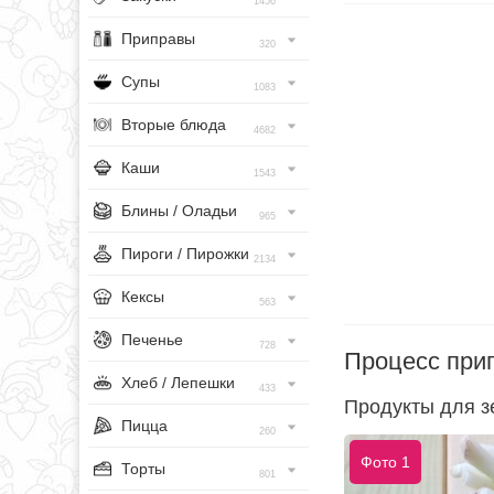
1456
Приправы
320
Супы
1083
Вторые блюда
4682
Каши
1543
Блины / Оладьи
965
Пироги / Пирожки
2134
Кексы
563
Печенье
728
Процесс при
Хлеб / Лепешки
433
Продукты для з
Пицца
260
Фото 1
Торты
801