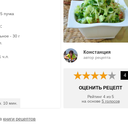
,5 пучка
:
ное - 30 г
л.
Констанция
 ч.л.
автор рецепта
4
ОЦЕНИТЬ РЕЦЕПТ
Рейтинг
4
из
5
на основе
5
голосов
ч. 10 мин.
 в
книги рецептов