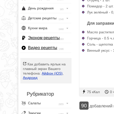
Помидор - 2 шт.
День рождения
385
Лук зелёный - 0
Детские рецепты
1548
Для заправки
Кухни мира
1968
Масло раститель
Эконом рецепты
Горчица - 0.5 ч.
393
Соль - щепотка
Видео рецепты
1396
Винный уксус - 1
Как добавить ярлык на
главный экран Вашего
телефона:
Айфон (iOS)
,
Андроид
75 кКал
0 
Рубрикатор
Салаты
90
2955
добавлений
Закуски