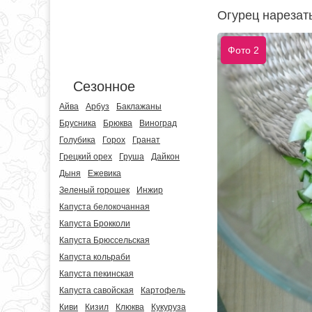
Огурец нарезат
Фото 2
Сезонное
Айва
Арбуз
Баклажаны
Брусника
Брюква
Виноград
Голубика
Горох
Гранат
Грецкий орех
Груша
Дайкон
Дыня
Ежевика
Зеленый горошек
Инжир
Капуста белокочанная
Капуста Брокколи
Капуста Брюссельская
Капуста кольраби
Капуста пекинская
Капуста савойская
Картофель
Киви
Кизил
Клюква
Кукуруза