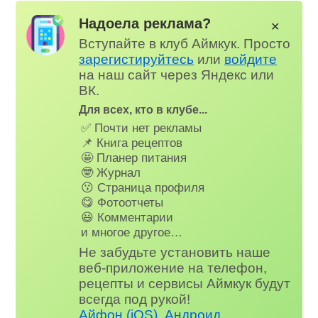
Надоела реклама?
✕
Вступайте в клуб Аймкук. Просто
зарегистируйтесь
или
войдите
на наш сайт через Яндекс или
ВК.
Для всех, кто в клубе...
✅ Почти нет рекламы
📌 Книга рецептов
🤩 Планер питания
🤓 Журнал
😗 Страница профиля
😋 Фотоотчеты
😃 Комментарии
и многое другое…
Не забудьте установить наше
веб-приложение на телефон,
рецепты и сервисы Аймкук будут
всегда под рукой!
Айфон (iOS)
,
Андроид