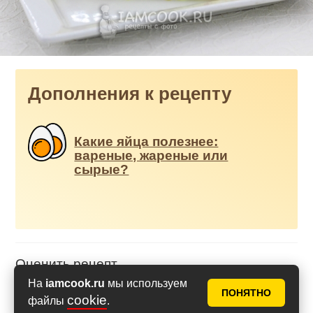
Дополнения к рецепту
Какие яйца полезнее:
вареные, жареные или
сырые?
Оценить рецепт
На
iamcook.ru
мы используем
ПОНЯТНО
cookie
файлы
.