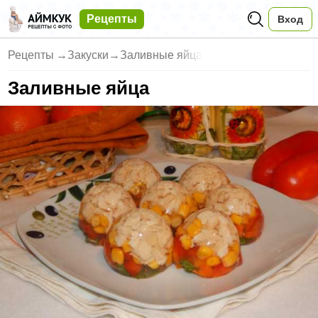
Рецепты
Вход
Рецепты
→
Закуски
→
Заливные яйца
Заливные яйца