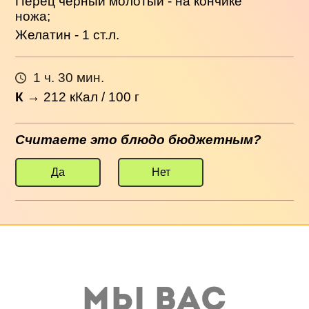
Перец черный молотый - на кончике
ножа;
Желатин - 1 ст.л.
1 ч. 30 мин.
К
→
212
кКал / 100 г
Считаете это блюдо бюджетным?
Да
Нет