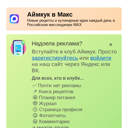
Аймкук в Макс
Новые рецепты и кулинарные идеи каждый день в
Российском мессенджере MAX
Надоела реклама?
✕
Вступайте в клуб Аймкук. Просто
зарегистируйтесь
или
войдите
на наш сайт через Яндекс или
ВК.
Для всех, кто в клубе...
✅ Почти нет рекламы
📌 Книга рецептов
🤩 Планер питания
🤓 Журнал
😗 Страница профиля
😋 Фотоотчеты
😃 Комментарии
и многое другое…