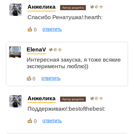
Анжелика
Автор рецепта
Спасибо Ренатушка!:hearth:
0
ответить
ElenaV
Интересная закуска, я тоже всякие
эксперименты люблю))
ответить
0
Анжелика
Автор рецепта
Поддерживаю!:bestofthebest:
0
ответить