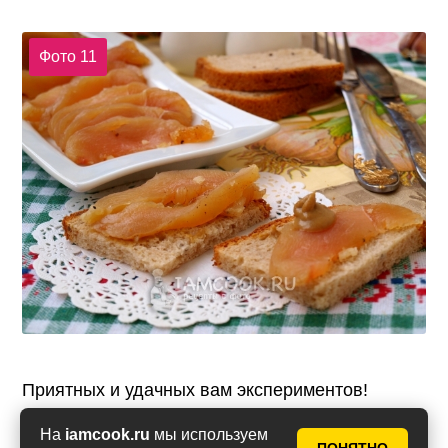
Фото 11
Приятных и удачных вам экспериментов!
На
iamcook.ru
мы используем