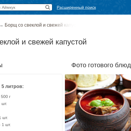
Расширенный поиск
→
Борщ со свеклой и свежей капус
еклой и свежей капустой
ы
Фото готового блю
 5 литров:
 500 г
 шт.
1 шт.
 1 шт.