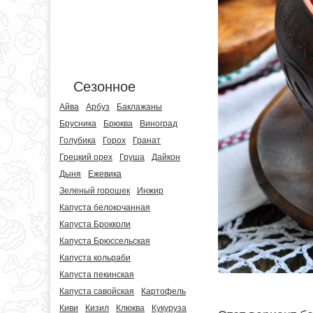
Сезонное
Айва
Арбуз
Баклажаны
Брусника
Брюква
Виноград
Голубика
Горох
Гранат
Грецкий орех
Груша
Дайкон
Дыня
Ежевика
Зеленый горошек
Инжир
Капуста белокочанная
Капуста Брокколи
Капуста Брюссельская
Капуста кольраби
Капуста пекинская
Капуста савойская
Картофель
Киви
Кизил
Клюква
Кукуруза