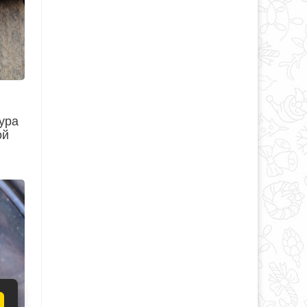
ура
ой