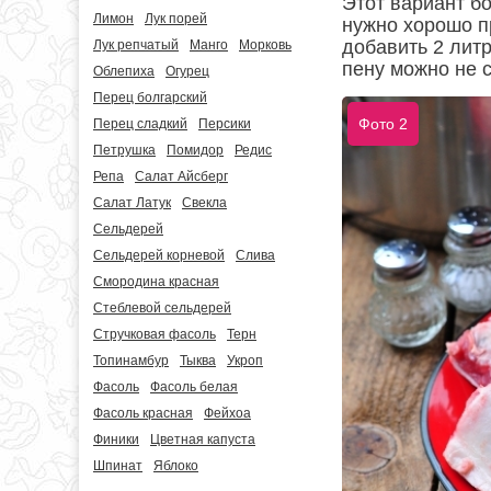
Этот вариант б
Лимон
Лук порей
нужно хорошо п
добавить 2 литр
Лук репчатый
Манго
Морковь
пену можно не 
Облепиха
Огурец
Перец болгарский
Фото 2
Перец сладкий
Персики
Петрушка
Помидор
Редис
Репа
Салат Айсберг
Салат Латук
Свекла
Сельдерей
Сельдерей корневой
Слива
Смородина красная
Стеблевой сельдерей
Стручковая фасоль
Терн
Топинамбур
Тыква
Укроп
Фасоль
Фасоль белая
Фасоль красная
Фейхоа
Финики
Цветная капуста
Шпинат
Яблоко