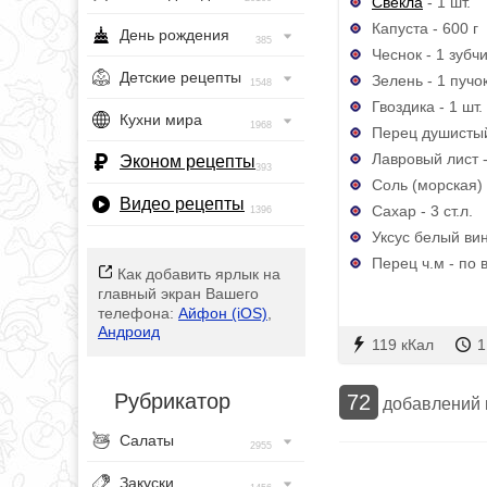
Свекла
- 1 шт.
Капуста - 600 г
День рождения
385
Чеснок - 1 зубч
Детские рецепты
Зелень - 1 пучо
1548
Гвоздика - 1 шт.
Кухни мира
1968
Перец душистый 
Лавровый лист -
Эконом рецепты
393
Соль (морская) -
Видео рецепты
Сахар - 3 ст.л.
1396
Уксус белый вин
Перец ч.м - по 
Как добавить ярлык на
главный экран Вашего
телефона:
Айфон (iOS)
,
Андроид
119 кКал
1
Рубрикатор
72
добавлений
Салаты
2955
Закуски