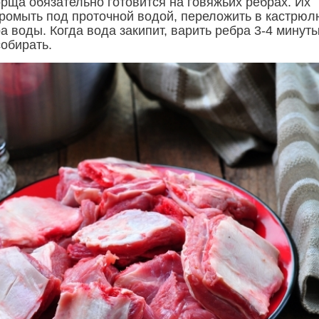
орща обязательно готовится на говяжьих ребрах. Их
ромыть под проточной водой, переложить в кастрюл
а воды. Когда вода закипит, варить ребра 3-4 минуты
собирать.