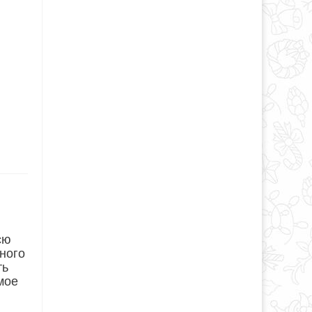
сю
ного
ть
мое