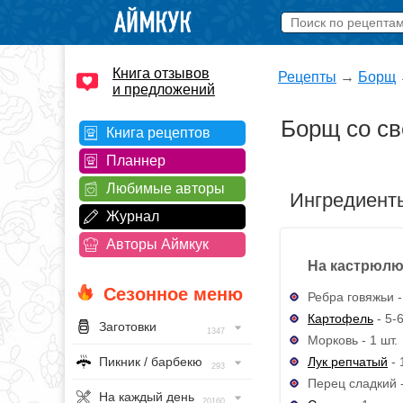
Книга отзывов
Рецепты
→
Борщ
и предложений
Борщ со св
Книга рецептов
Планнер
Любимые авторы
Ингредиент
Журнал
Авторы Аймкук
На кастрюлю
Сезонное меню
Ребра говяжьи -
Картофель
- 5-6
Заготовки
1347
Морковь - 1 шт.
Лук репчатый
- 
Пикник / барбекю
293
Перец сладкий -
На каждый день
20160