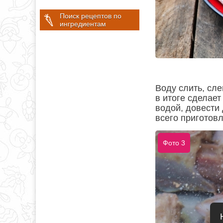
Поиск рецептов по
ингредиентам
Воду слить, сл
в итоге сделае
водой, довести 
всего приготов
Фото 3