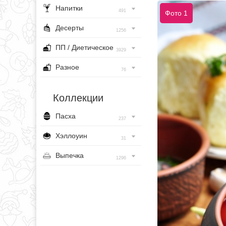
Напитки
491
Фото 1
Десерты
1256
ПП / Диетическое
3929
Разное
76
Коллекции
Пасха
237
Хэллоуин
31
Выпечка
1296