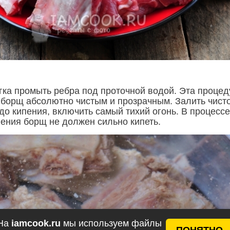
егка промыть ребра под проточной водой. Эта процед
т борщ абсолютно чистым и прозрачным. Залить чист
до кипения, включить самый тихий огонь. В процессе
ления борщ не должен сильно кипеть.
На
iamcook.ru
мы используем файлы
ПОНЯТНО