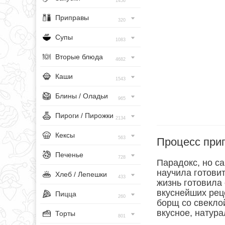
1456
Приправы
320
Супы
1083
Вторые блюда
4682
Каши
1543
Блины / Оладьи
965
Пироги / Пирожки
2134
Кексы
563
Процесс при
Печенье
728
Парадокс, но с
научила готовит
Хлеб / Лепешки
433
жизнь готовила
вкуснейших реце
Пицца
260
борщ со свеклой
вкусное, натура
Торты
801