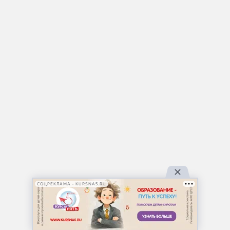
СОЦРЕКЛАМА • KURSNA5.RU