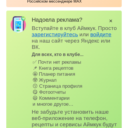
Российском мессенджере MAX
Надоела реклама?
✕
Вступайте в клуб Аймкук. Просто
зарегистируйтесь
или
войдите
на наш сайт через Яндекс или
ВК.
Для всех, кто в клубе...
✅ Почти нет рекламы
📌 Книга рецептов
🤩 Планер питания
🤓 Журнал
😗 Страница профиля
😋 Фотоотчеты
😃 Комментарии
и многое другое…
Не забудьте установить наше
веб-приложение на телефон,
рецепты и сервисы Аймкук будут