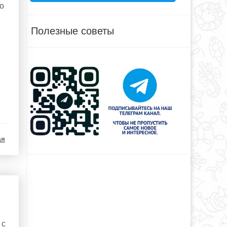
о
Полезные советы
ая
 с