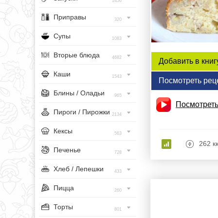
1456
Приправы
320
Супы
1083
Вторые блюда
4682
Добавить в книг
Каши
1543
Посмотреть рец
Блины / Оладьи
965
Посмотреть
Пироги / Пирожки
2134
Кексы
563
262 к
Печенье
728
Хлеб / Лепешки
433
Пицца
260
Торты
801