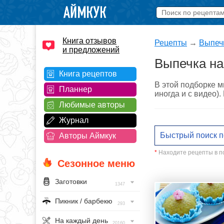
Книга отзывов
Рецепты
→
Выпечк
и предложений
Выпечка на
Книга рецептов
В этой подборке м
Планнер
иногда и с видео)
Любимые авторы
Журнал
Авторы Аймкук
*
Находите рецепты в по
Сезонное меню
Заготовки
1347
Пикник / барбекю
293
На каждый день
20160