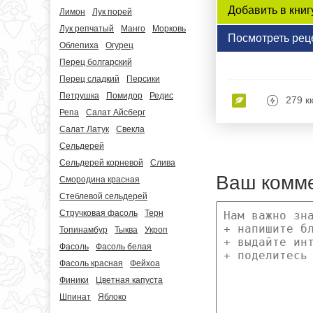
Добавить в книг
Лимон
Лук порей
Лук репчатый
Манго
Морковь
Посмотреть рец
Облепиха
Огурец
Перец болгарский
Перец сладкий
Персики
Петрушка
Помидор
Редис
279 к
Репа
Салат Айсберг
Салат Латук
Свекла
Сельдерей
Сельдерей корневой
Слива
Ваш комм
Смородина красная
Стеблевой сельдерей
Стручковая фасоль
Терн
Топинамбур
Тыква
Укроп
Фасоль
Фасоль белая
Фасоль красная
Фейхоа
Финики
Цветная капуста
Шпинат
Яблоко