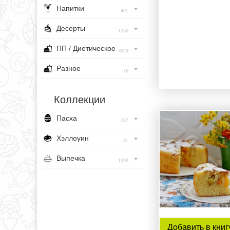
Напитки
491
Десерты
1256
ПП / Диетическое
3929
Разное
76
Коллекции
Пасха
237
Хэллоуин
31
Выпечка
1296
Добавить в книг