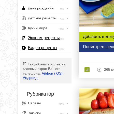
День рождения
385
Детские рецепты
1548
Кухни мира
1968
Добавить в книг
Эконом рецепты
393
Посмотреть рец
Видео рецепты
1396
Как добавить ярлык на
главный экран Вашего
265 к
телефона:
Айфон (iOS)
,
Андроид
Рубрикатор
Салаты
2955
Закуски