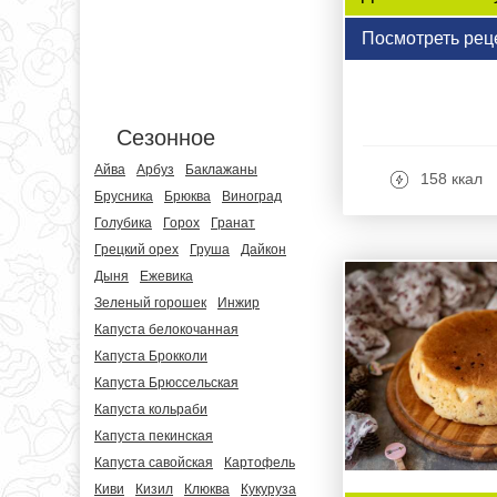
Посмотреть рец
Сезонное
Айва
Арбуз
Баклажаны
158 ккал
Брусника
Брюква
Виноград
Голубика
Горох
Гранат
Грецкий орех
Груша
Дайкон
Дыня
Ежевика
Зеленый горошек
Инжир
Капуста белокочанная
Капуста Брокколи
Капуста Брюссельская
Капуста кольраби
Капуста пекинская
Капуста савойская
Картофель
Киви
Кизил
Клюква
Кукуруза