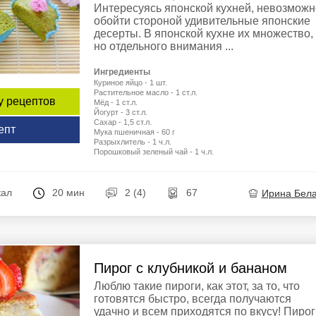
Интересуясь японской кухней, невозможн
обойти стороной удивительные японские
десерты. В японской кухне их множество,
но отдельного внимания ...
Ингредиенты
Куриное яйцо - 1 шт.
Растительное масло - 1 ст.л.
у рецептов
Мёд - 1 ст.л.
Йогурт - 3 ст.л.
Сахар - 1,5 ст.л.
епт
Мука пшеничная - 60 г
Разрыхлитель - 1 ч.л.
Порошковый зеленый чай - 1 ч.л.
кал
20 мин
2 (4)
67
Ирина Бел
Пирог с клубникой и бананом
Люблю такие пироги, как этот, за то, что
готовятся быстро, всегда получаются
удачно и всем приходятся по вкусу! Пирог