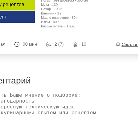
Йогурт (без добавок) - 300 мл
у рецептов
Мука - 130 г
Сахар - 100 г
Ванилин - 2 г
епт
Масло сливочное - 80 г
Изюм - 40 г
Разрыхлитель - 1 ч.л.
кал
90 мин
2 (7)
10
Светла
ентарий