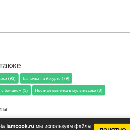
также
рке (93)
Выпечка на йогурте (79)
 с бананом (3)
Постная выпечка в мультиварке (8)
еты
На
iamcook.ru
мы используем файлы
ПОНЯТНО