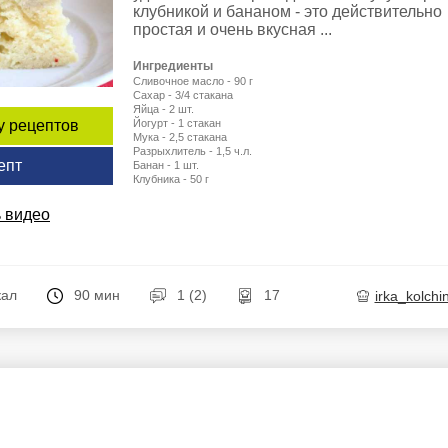
клубникой и бананом - это действительно
простая и очень вкусная ...
Ингредиенты
Сливочное масло - 90 г
Сахар - 3/4 стакана
Яйца - 2 шт.
Йогурт - 1 стакан
у рецептов
Мука - 2,5 стакана
Разрыхлитель - 1,5 ч.л.
епт
Банан - 1 шт.
Клубника - 50 г
 видео
кал
90 мин
1 (2)
17
irka_kolchi