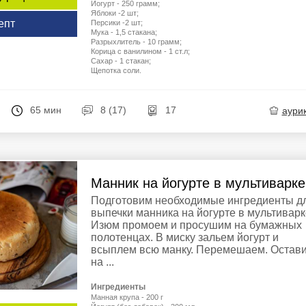
Йогурт - 250 грамм;
Яблоки -2 шт;
епт
Персики -2 шт;
Мука - 1,5 стакана;
Разрыхлитель - 10 грамм;
Корица с ванилином - 1 ст.л;
Сахар - 1 стакан;
Щепотка соли.
65 мин
8 (17)
17
aури
Манник на йогурте в мультиварке
Подготовим необходимые ингредиенты д
выпечки манника на йогурте в мультиварк
Изюм промоем и просушим на бумажных
полотенцах. В миску зальем йогурт и
всыплем всю манку. Перемешаем. Остав
на ...
Ингредиенты
Манная крупа - 200 г