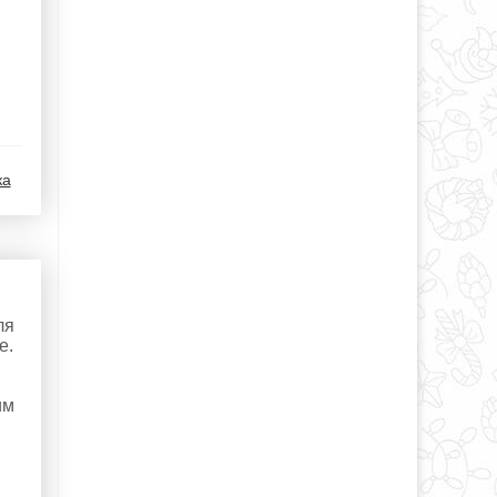
ка
ля
е.
им