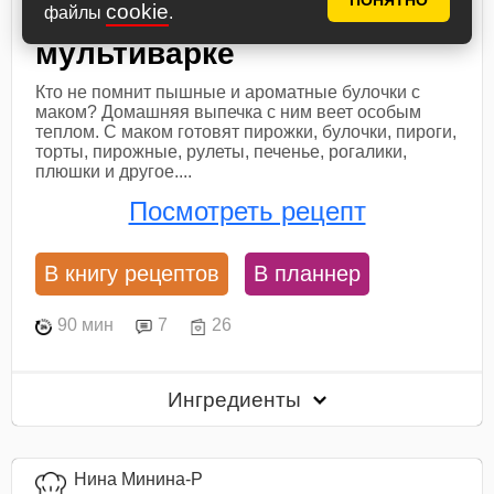
ПОНЯТНО
cookie
Маковый пирог в
файлы
.
мультиварке
Кто не помнит пышные и ароматные булочки с
маком? Домашняя выпечка с ним веет особым
теплом. С маком готовят пирожки, булочки, пироги,
торты, пирожные, рулеты, печенье, рогалики,
плюшки и другое....
Посмотреть рецепт
В книгу рецептов
В планнер
90 мин
7
26
Ингредиенты
Нина Минина-Р