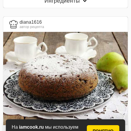
Ингредиенты
diana1616
автор рецепта
На
iamcook.ru
мы используем