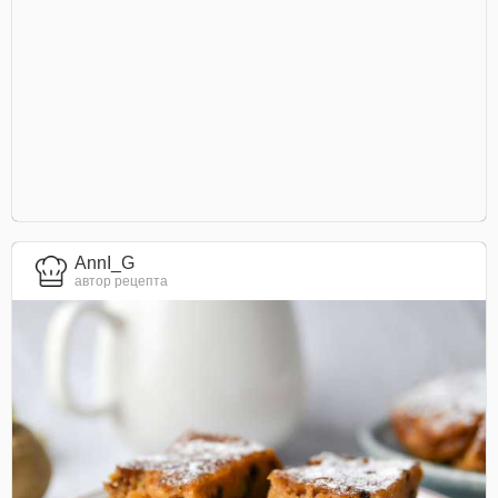
AnnI_G
автор рецепта