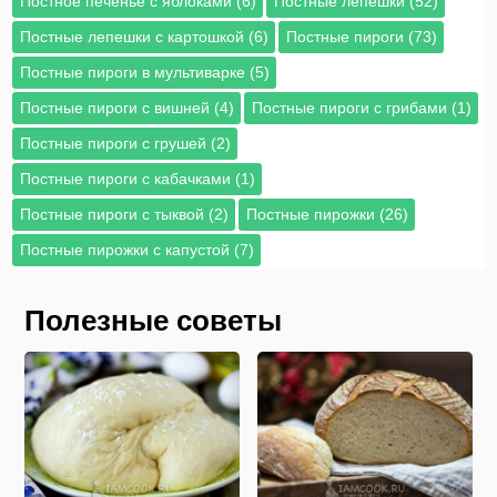
Постное печенье с яблоками (6)
Постные лепешки (52)
Постные лепешки с картошкой (6)
Постные пироги (73)
Постные пироги в мультиварке (5)
Постные пироги с вишней (4)
Постные пироги с грибами (1)
Постные пироги с грушей (2)
Постные пироги с кабачками (1)
Постные пироги с тыквой (2)
Постные пирожки (26)
Постные пирожки с капустой (7)
Полезные советы