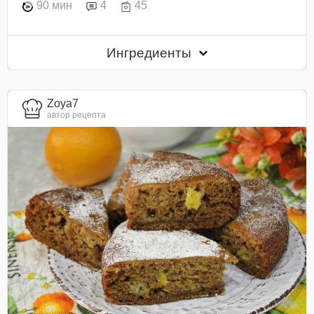
90 мин
4
45
Ингредиенты
Zoya7
автор рецепта