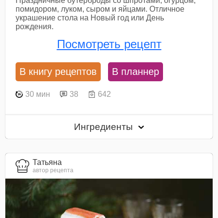
Праздничные бутерброды со шпротами, огурцом,
помидором, луком, сыром и яйцами. Отличное
украшение стола на Новый год или День
рождения.
Посмотреть рецепт
В книгу рецептов
В планнер
30 мин
38
642
Ингредиенты
Татьяна
автор рецепта