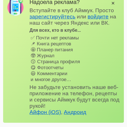
Надоела реклама?
✕
Вступайте в клуб Аймкук. Просто
зарегистируйтесь
или
войдите
на
наш сайт через Яндекс или ВК.
Для всех, кто в клубе...
✅ Почти нет рекламы
📌 Книга рецептов
🤩 Планер питания
🤓 Журнал
😗 Страница профиля
😋 Фотоотчеты
😃 Комментарии
и многое другое…
Не забудьте установить наше веб-
приложение на телефон, рецепты
и сервисы Аймкук будут всегда под
рукой!
Айфон (iOS)
,
Андроид