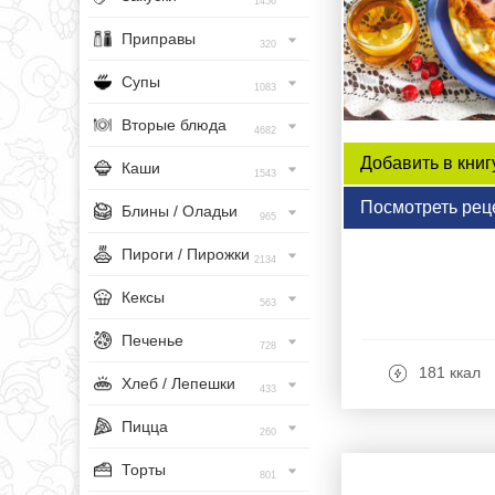
1456
Приправы
320
Супы
1083
Вторые блюда
4682
Добавить в книг
Каши
1543
Посмотреть рец
Блины / Оладьи
965
Пироги / Пирожки
2134
Кексы
563
Печенье
728
181 ккал
Хлеб / Лепешки
433
Пицца
260
Торты
801