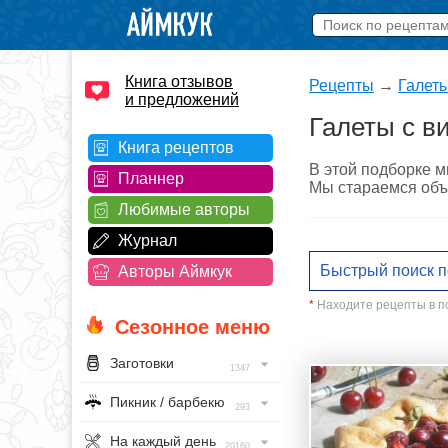
Книга отзывов
Рецепты
→
Галет
и предложений
Галеты с в
Книга рецептов
В этой подборке м
Планнер
Мы стараемся объя
Любимые авторы
Журнал
Авторы Аймкук
*
Находите рецепты в по
Сезонное меню
Заготовки
1347
Пикник / барбекю
293
На каждый день
20160