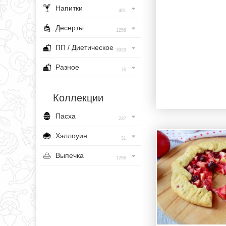
Напитки
491
Десерты
1256
ПП / Диетическое
3929
Разное
76
Коллекции
Пасха
237
Хэллоуин
31
Выпечка
1296