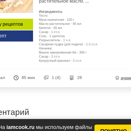
растительное масло. ...
Ингредиенты
Тесто:
Мука пшеничная - 220 г
у рецептов
Масло растительное - 65 мл
Кипяток - 65 мл
Сахар - 1 ст.л.
епт
Соль - 1 щепотка
Разрыхлитель - 1 ч.л.
Сахарная пудра (для подачи) - 1-2 ст.л.
Начинка:
Вишня замороженная б/к - 300 г
Сахар - 2 ст.л.
Кукурузный крахмал - 2 ст.л.
кал
85 мин
1 (4)
28
aури
ентарий
На
iamcook.ru
мы используем файлы
ПОНЯТНО