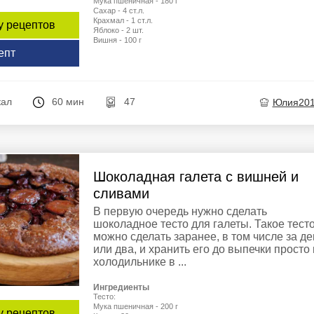
Мука пшеничная - 180 г
Сахар - 4 ст.л.
Крахмал - 1 ст.л.
у рецептов
Яблоко - 2 шт.
Вишня - 100 г
епт
кал
60 мин
47
Юлия20
Шоколадная галета с вишней и
сливами
В первую очередь нужно сделать
шоколадное тесто для галеты. Такое тест
можно сделать заранее, в том числе за де
или два, и хранить его до выпечки просто 
холодильнике в ...
Ингредиенты
Тесто:
Мука пшеничная - 200 г
у рецептов