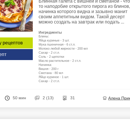
Блинная галета с вишней и сметаной - что
то наподобие открытого пирога из блинов
начинка которого видна и зазывно манит
своим аппетитным видом. Такой десерт
можно создать на завтрак или подать ...
Ингредиенты
Блины:
Яйца куриные - 3 шт.
у рецептов
Мука пшеничная - 6 ст.л.
Молоко любой жирности - 200 мл
Сахар - 2 ст.л.
епт
Соль - 2 щепотки
Масло растительное - 2 ст.л.
Начинка:
Вишня - 200 г
Сметана - 80 мл
Яйцо куриное - 1 шт.
Сахар - 2 ст.л.
50 мин
2 (13)
31
Алена При