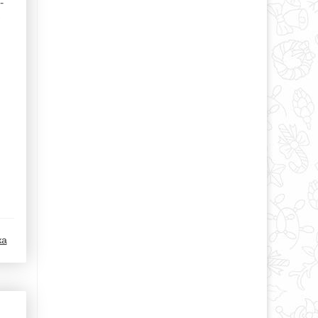
-
,
ка