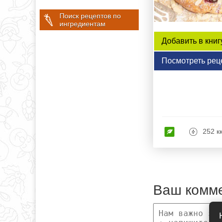
Поиск рецептов по
ингредиентам
Добавить в книг
Посмотреть рец
252 к
Ваш комм