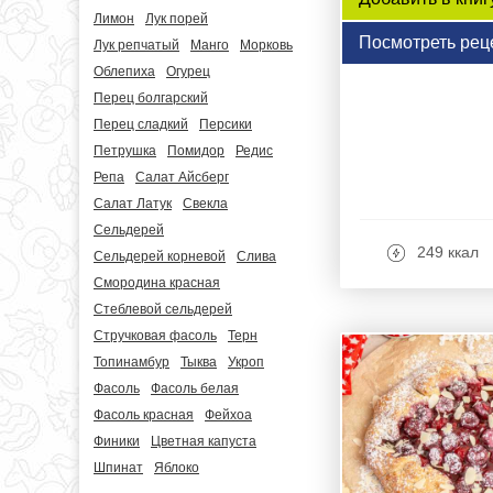
Лимон
Лук порей
Посмотреть рец
Лук репчатый
Манго
Морковь
Облепиха
Огурец
Перец болгарский
Перец сладкий
Персики
Петрушка
Помидор
Редис
Репа
Салат Айсберг
Салат Латук
Свекла
Сельдерей
249 ккал
Сельдерей корневой
Слива
Смородина красная
Стеблевой сельдерей
Стручковая фасоль
Терн
Топинамбур
Тыква
Укроп
Фасоль
Фасоль белая
Фасоль красная
Фейхоа
Финики
Цветная капуста
Шпинат
Яблоко