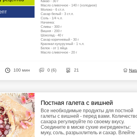
Какао - 30 г
Масло сливочное - 140 г (холодное)
Молоко - 6 ст.л.
епт
Сахар белый - 3 ст.л.
Соль - 1/4 ч.л.
Начинка:
Сливы - 300 г
Вишня - 200 г
Шоколад - 40 г
Сахар коричневый - 30 г
Крахмал кукурузный - 1 ч.л.
Белок - от 1 яйца
Масло сливочное - 20 г
100 мин
0 (6)
21
Nata
Постная галета с вишней
Все необходимые продукты для постной
галеты с вишней - перед вами. Количеств
сахара регулируйте по своему вкусу.
Соедините в миске сухие ингредиенты:
муку, соль, разрыхлитель и сахар. Влейте