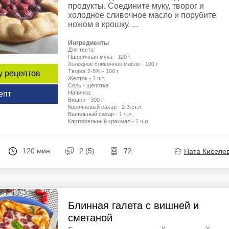
продукты. Соедините муку, творог и
холодное сливочное масло и порубите
ножом в крошку. ...
Ингредиенты
Для теста:
Пшеничная мука - 120 г
Холодное сливочное масло - 100 г
Творог 2-5% - 100 г
у рецептов
Желток - 1 шт.
Соль - щепотка
Начинка:
епт
Вишня - 300 г
Коричневый сахар - 2-3 ст.л.
Ванильный сахар - 1 ч.л.
Картофельный крахмал - 1 ч.л.
120 мин
2 (5)
72
Ната Киселе
Блинная галета с вишней и
сметаной