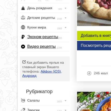
День рождения
385
Детские рецепты
1548
Кухни мира
1968
Добавить в книг
Эконом рецепты
393
Посмотреть рец
Видео рецепты
1396
Как добавить ярлык на
главный экран Вашего
телефона:
Айфон (iOS)
,
246 ккал
Андроид
Рубрикатор
Салаты
2955
Закуски