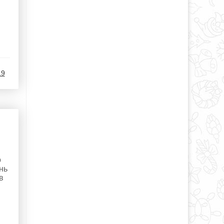
19
о
нь
в