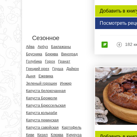
Добавить в книг
Посмотреть рец
Сезонное
182 к
Айва
Арбуз
Баклажаны
Брусника
Брюква
Виноград
Голубика
Горох
Гранат
Грецкий орех
Груша
Дайкон
Дыня
Ежевика
Зеленый горошек
Инжир
Капуста белокочанная
Капуста Брокколи
Капуста Брюссельская
Капуста кольраби
Капуста пекинская
Капуста савойская
Картофель
Киви
Кизил
Клюква
Кукуруза
Добавить в книг