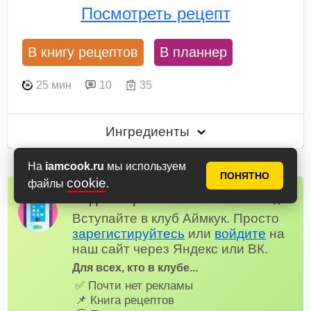
Посмотреть рецепт
В книгу рецептов
В планнер
25 мин
10
35
Ингредиенты
На
iamcook.ru
мы используем
ПОНЯТНО
cookie
файлы
.
Надоела реклама?
✕
Вступайте в клуб Аймкук. Просто
зарегистируйтесь
или
войдите
на
наш сайт через Яндекс или ВК.
Для всех, кто в клубе...
✅ Почти нет рекламы
📌 Книга рецептов