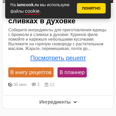
На
iamcook.ru
мы используем
ПОНЯТНО
cookie
Курица с брокколи в
файлы
.
сливках в духовке
Соберите ингредиенты для приготовления курицы
с брокколи в сливках в духовке. Куриное филе
помойте и нарежьте небольшими кусочками.
Выложите на горячую сковороду с растительным
маслом. Жарьте, перемешивая, почти до...
Посмотреть рецепт
В книгу рецептов
В планнер
30 мин
3
12
Ингредиенты