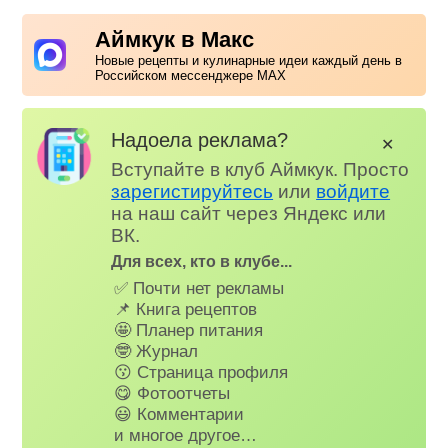
Аймкук в Макс
Новые рецепты и кулинарные идеи каждый день в
Российском мессенджере MAX
Надоела реклама?
✕
Вступайте в клуб Аймкук. Просто
зарегистируйтесь
или
войдите
на наш сайт через Яндекс или
ВК.
Для всех, кто в клубе...
✅ Почти нет рекламы
📌 Книга рецептов
🤩 Планер питания
🤓 Журнал
😗 Страница профиля
😋 Фотоотчеты
😃 Комментарии
и многое другое…