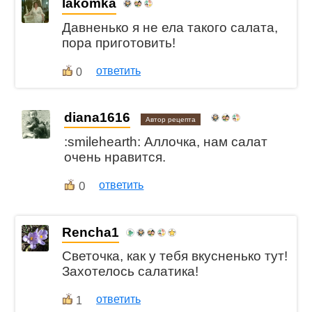
lakomka
Давненько я не ела такого салата,
пора приготовить!
ответить
0
diana1616
Автор рецепта
:smilehearth: Аллочка, нам салат
очень нравится.
0
ответить
Rencha1
Светочка, как у тебя вкусненько тут!
Захотелось салатика!
ответить
1