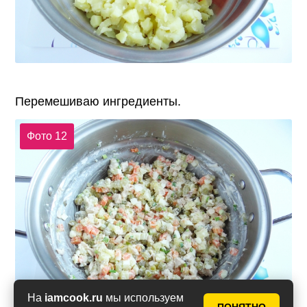
Перемешиваю ингредиенты.
Фото 12
На
iamcook.ru
мы используем