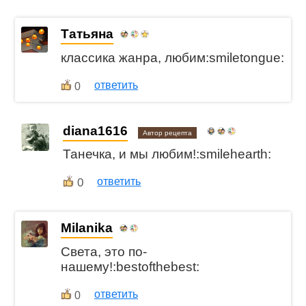
Татьяна
классика жанра, любим:smiletongue:
ответить
0
diana1616
Автор рецепта
Танечка, и мы любим!:smilehearth:
0
ответить
Milanika
Света, это по-
нашему!:bestofthebest:
ответить
0