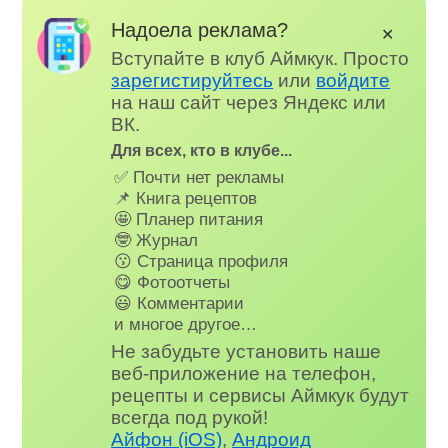
Надоела реклама?
✕
Вступайте в клуб Аймкук. Просто
зарегистируйтесь
или
войдите
на наш сайт через Яндекс или
ВК.
Для всех, кто в клубе...
✅ Почти нет рекламы
📌 Книга рецептов
🤩 Планер питания
🤓 Журнал
😗 Страница профиля
😋 Фотоотчеты
😃 Комментарии
и многое другое…
Не забудьте установить наше
веб-приложение на телефон,
рецепты и сервисы Аймкук будут
всегда под рукой!
Айфон (iOS)
,
Андроид