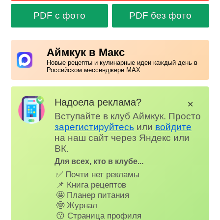
PDF с фото
PDF без фото
Аймкук в Макс
Новые рецепты и кулинарные идеи каждый день в
Российском мессенджере MAX
Надоела реклама?
✕
Вступайте в клуб Аймкук. Просто
зарегистируйтесь
или
войдите
на наш сайт через Яндекс или
ВК.
Для всех, кто в клубе...
✅ Почти нет рекламы
📌 Книга рецептов
🤩 Планер питания
🤓 Журнал
😗 Страница профиля