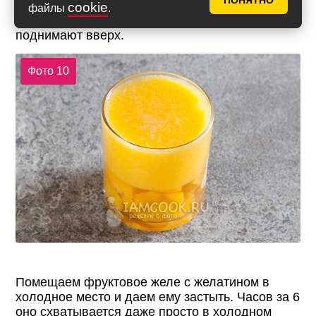
ПОНЯТНО
наливать в ложку верхнюю. По мере подъема
cookie
файлы
.
нового уровня жидкости ложку постепенно
поднимают вверх.
Фото 10
Помещаем фруктовое желе с желатином в
холодное место и даем ему застыть. Часов за 6
оно схватывается даже просто в холодном