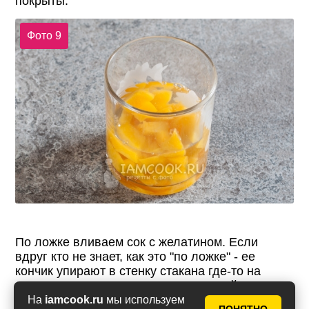
покрыты.
Фото 9
По ложке вливаем сок с желатином. Если
вдруг кто не знает, как это "по ложке" - ее
кончик упирают в стенку стакана где-то на
одном уровне с поверхностью нижней
жидкости и начинают тоненькой струйкой
На
iamcook.ru
мы используем