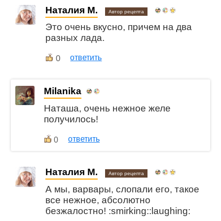
Наталия М.
Автор рецепта
Это очень вкусно, причем на два
разных лада.
0
ответить
Milanika
Наташа, очень нежное желе
получилось!
ответить
0
Наталия М.
Автор рецепта
А мы, варвары, слопали его, такое
все нежное, абсолютно
безжалостно! :smirking::laughing: