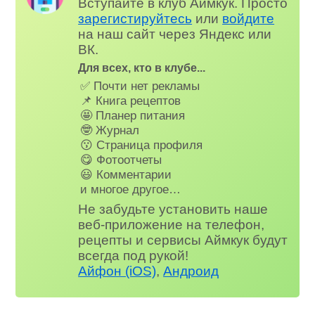
Вступайте в клуб Аймкук. Просто
зарегистируйтесь
или
войдите
на наш сайт через Яндекс или
ВК.
Для всех, кто в клубе...
✅ Почти нет рекламы
📌 Книга рецептов
🤩 Планер питания
🤓 Журнал
😗 Страница профиля
😋 Фотоотчеты
😃 Комментарии
и многое другое…
Не забудьте установить наше
веб-приложение на телефон,
рецепты и сервисы Аймкук будут
всегда под рукой!
Айфон (iOS)
,
Андроид