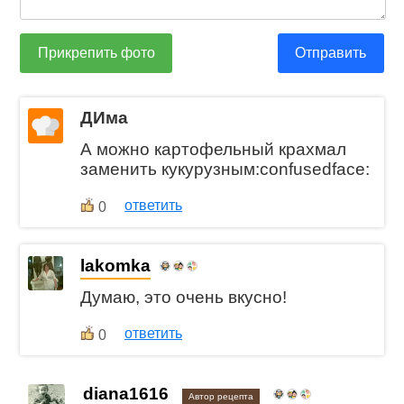
Прикрепить фото
Отправить
ДИма
А можно картофельный крахмал
заменить кукурузным:confusedface:
ответить
0
lakomka
Думаю, это очень вкусно!
ответить
0
diana1616
Автор рецепта