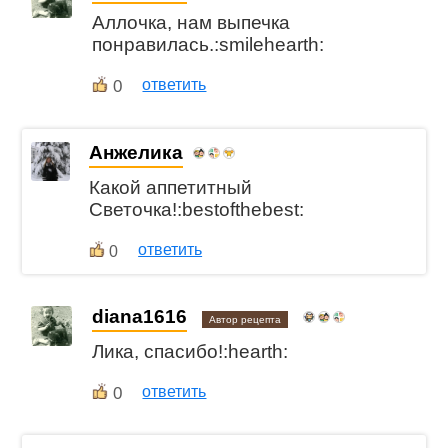
Аллочка, нам выпечка
понравилась.:smilehearth:
0
ответить
Анжелика
Какой аппетитный
Светочка!:bestofthebest:
ответить
0
diana1616
Автор рецепта
Лика, спасибо!:hearth:
0
ответить