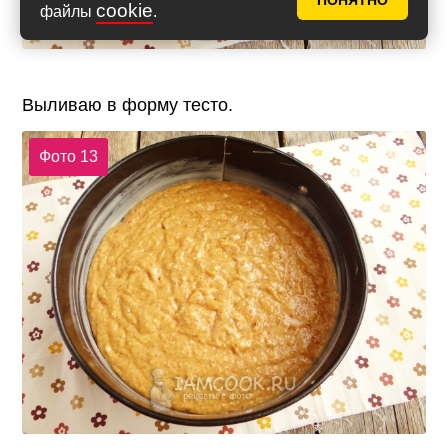
ПОНЯТНО
cookie
файлы
.
Выливаю в форму тесто.
Фото 13