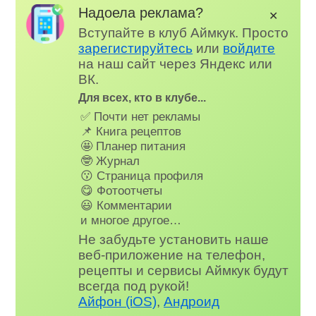
Надоела реклама?
✕
Вступайте в клуб Аймкук. Просто
зарегистируйтесь
или
войдите
на наш сайт через Яндекс или
ВК.
Для всех, кто в клубе...
✅ Почти нет рекламы
📌 Книга рецептов
🤩 Планер питания
🤓 Журнал
😗 Страница профиля
😋 Фотоотчеты
😃 Комментарии
и многое другое…
Не забудьте установить наше
веб-приложение на телефон,
рецепты и сервисы Аймкук будут
всегда под рукой!
Айфон (iOS)
,
Андроид