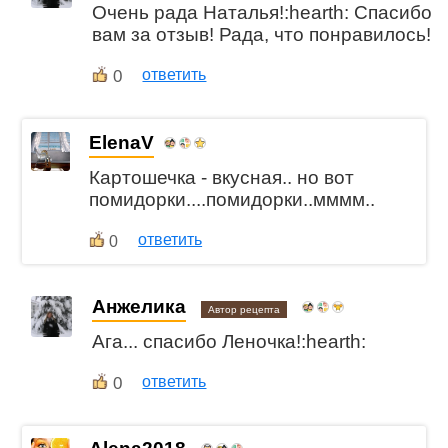
Очень рада Наталья!:hearth: Спасибо
вам за отзыв! Рада, что понравилось!
0
ответить
ElenaV
Картошечка - вкусная.. но вот
помидорки....помидорки..мммм..
ответить
0
Анжелика
Автор рецепта
Ага... спасибо Леночка!:hearth:
0
ответить