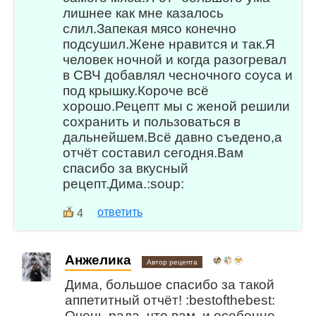
лишнее как мне казалось
слил.Запекая мясо конечно
подсушил.Жене нравится и так.Я
человек ночной и когда разогревал
в СВЧ добавлял чесночного соуса и
под крышку.Короче всё
хорошо.Рецепт мы с женой решили
сохранить и пользоваться в
дальнейшем.Всё давно съедено,а
отчёт составил сегодня.Вам
спасибо за вкусный
рецепт.Дима.:soup:
ответить
4
Анжелика
Автор рецепта
Дима, большое спасибо за такой
аппетитный отчёт! :bestofthebest:
Очень рада, что вам, и особенно