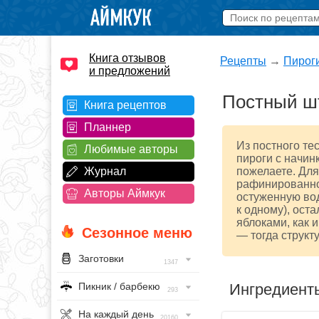
Книга отзывов
Рецепты
→
Пирог
и предложений
Постный ш
Книга рецептов
Планнер
Из постного те
Любимые авторы
пироги с начинк
Журнал
пожелаете. Для
рафинированное
Авторы Аймкук
остуженную вод
к одному), ост
яблоками, как 
Сезонное меню
— тогда структ
Заготовки
1347
Ингредиент
Пикник / барбекю
293
На каждый день
20160