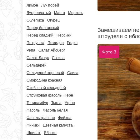
Лимон
Лук порей
Лук репчатый
Манго
Морковь
Облепиха
Огурец
Перец болгарский
Замешиваем не 
штруделя с ябл
Перец сладкий
Персики
Петрушка
Помидор
Редис
Репа
Салат Айсберг
Фото 3
Салат Латук
Свекла
Сельдерей
Сельдерей корневой
Слива
Смородина красная
Стеблевой сельдерей
Стручковая фасоль
Терн
Топинамбур
Тыква
Укроп
Фасоль
Фасоль белая
Фасоль красная
Фейхоа
Финики
Цветная капуста
Шпинат
Яблоко