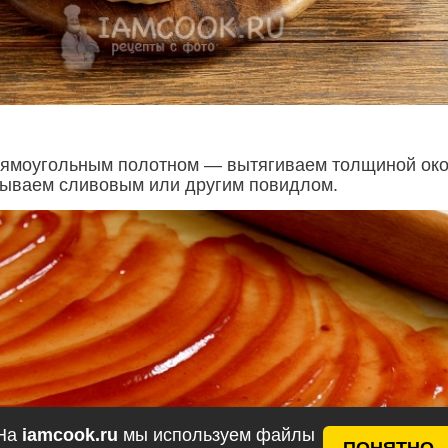
рямоугольным полотном — вытягиваем толщиной ок
крываем сливовым или другим повидлом.
На
iamcook.ru
мы используем файлы
ПОНЯТНО