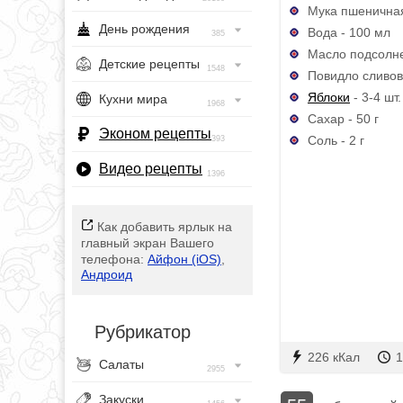
Мука пшеничная
День рождения
Вода - 100 мл
385
Масло подсолне
Детские рецепты
1548
Повидло сливово
Яблоки
- 3-4 шт.
Кухни мира
1968
Сахар - 50 г
Эконом рецепты
Соль - 2 г
393
Видео рецепты
1396
Как добавить ярлык на
главный экран Вашего
телефона:
Айфон (iOS)
,
Андроид
Рубрикатор
226 кКал
1
Салаты
2955
Закуски