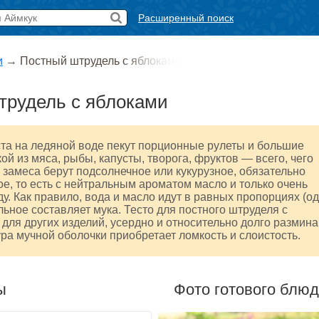
Расширенный поиск
и
→
Постный штрудель с яблоками
трудель с яблоками
ста на ледяной воде пекут порционные рулеты и большие
ой из мяса, рыбы, капусты, творога, фруктов — всего, чего
 замеса берут подсолнечное или кукурузное, обязательно
, то есть с нейтральным ароматом масло и только очень
у. Как правило, вода и масло идут в равных пропорциях (о
альное составляет мука. Тесто для постного штруделя с
и для других изделий, усердно и относительно долго размин
ура мучной оболочки приобретает ломкость и слоистость.
ы
Фото готового блю