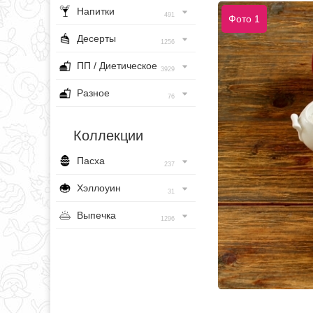
Напитки
491
Фото 1
Десерты
1256
ПП / Диетическое
3929
Разное
76
Коллекции
Пасха
237
Хэллоуин
31
Выпечка
1296