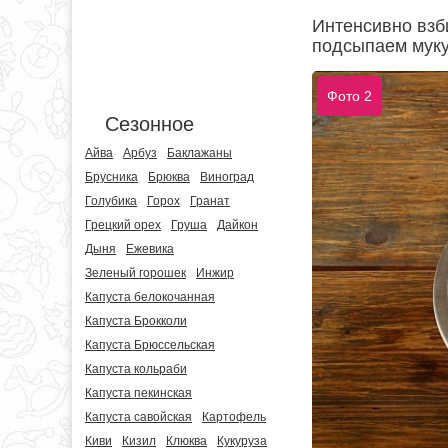
Интенсивно взб
подсыпаем муку
Фото 2
Сезонное
Айва
Арбуз
Баклажаны
Брусника
Брюква
Виноград
Голубика
Горох
Гранат
Грецкий орех
Груша
Дайкон
Дыня
Ежевика
Зеленый горошек
Инжир
Капуста белокочанная
Капуста Брокколи
Капуста Брюссельская
Капуста кольраби
Капуста пекинская
Капуста савойская
Картофель
Киви
Кизил
Клюква
Кукуруза