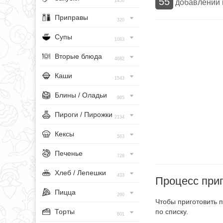
55
добавлений
1456
Приправы
320
Супы
1083
Вторые блюда
4682
Каши
1543
Блины / Оладьи
965
Пироги / Пирожки
2134
Кексы
563
Печенье
728
Хлеб / Лепешки
433
Процесс при
Пицца
260
Чтобы приготовить 
Торты
по списку.
801