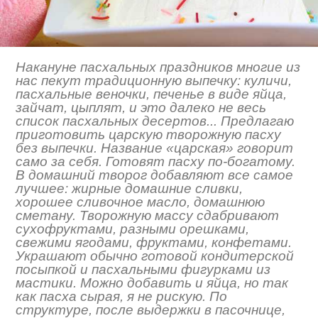
Накануне пасхальных праздников многие из
нас пекут традиционную выпечку: куличи,
пасхальные веночки, печенье в виде яйца,
зайчат, цыплят, и это далеко не весь
список пасхальных десертов... Предлагаю
приготовить царскую творожную пасху
без выпечки. Название «царская» говорит
само за себя. Готовят пасху по-богатому.
В домашний творог добавляют все самое
лучшее: жирные домашние сливки,
хорошее сливочное масло, домашнюю
сметану. Творожную массу сдабривают
сухофруктами, разными орешками,
свежими ягодами, фруктами, конфетами.
Украшают обычно готовой кондитерской
посыпкой и пасхальными фигурками из
мастики. Можно добавить и яйца, но так
как пасха сырая, я не рискую. По
структуре, после выдержки в пасочнице,