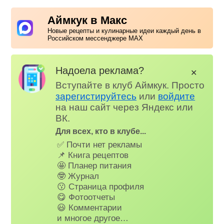
Аймкук в Макс
Новые рецепты и кулинарные идеи каждый день в
Российском мессенджере MAX
Надоела реклама?
✕
Вступайте в клуб Аймкук. Просто
зарегистируйтесь
или
войдите
на наш сайт через Яндекс или
ВК.
Для всех, кто в клубе...
✅ Почти нет рекламы
📌 Книга рецептов
🤩 Планер питания
🤓 Журнал
😗 Страница профиля
😋 Фотоотчеты
😃 Комментарии
и многое другое…