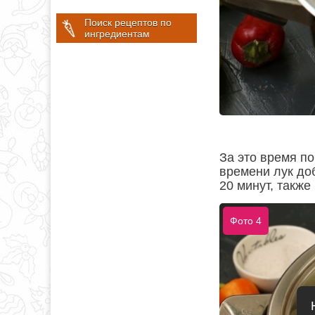
Поиск рецептов по
ингредиентам
За это время по
времени лук до
20 минут, такж
Фото 4