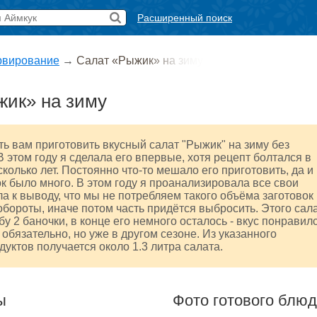
Расширенный поиск
рвирование
→
Салат «Рыжик» на зиму
жик» на зиму
ь вам приготовить вкусный салат "Рыжик" на зиму без
В этом году я сделала его впервые, хотя рецепт болтался в
сколько лет. Постоянно что-то мешало его приготовить, да и
ок было много. В этом году я проанализировала все свои
а к выводу, что мы не потребляем такого объёма заготовок
обороты, иначе потом часть придётся выбросить. Этого сал
у 2 баночки, в конце его немного осталось - вкус понравилс
 обязательно, но уже в другом сезоне. Из указанного
дуктов получается около 1.3 литра салата.
ы
Фото готового блю