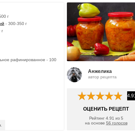
500 г
ий
- 300-350 г
 г
.
ьное рафинированное - 100
Анжелика
автор рецепта
4.9
ОЦЕНИТЬ РЕЦЕПТ
Рейтинг
4.91
из
5
на основе
56
голосов
ч.