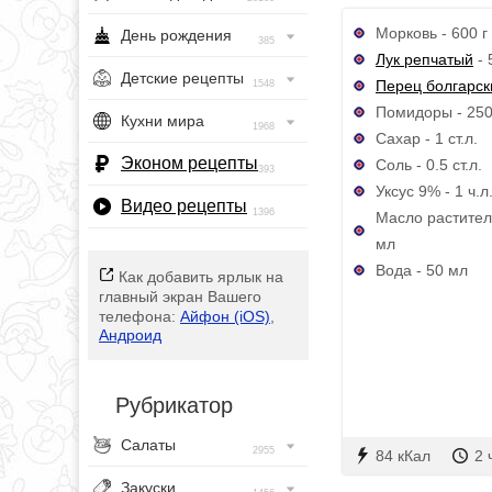
Морковь - 600 г
День рождения
385
Лук репчатый
- 
Детские рецепты
Перец болгарск
1548
Помидоры - 250
Кухни мира
1968
Сахар - 1 ст.л.
Эконом рецепты
Соль - 0.5 ст.л.
393
Уксус 9% - 1 ч.л
Видео рецепты
1396
Масло растител
мл
Вода - 50 мл
Как добавить ярлык на
главный экран Вашего
телефона:
Айфон (iOS)
,
Андроид
Рубрикатор
Салаты
2955
84 кКал
2 
Закуски