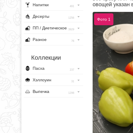
овощей указан 
Напитки
491
Десерты
1256
Фото 1
ПП / Диетическое
3929
Разное
76
Коллекции
Пасха
237
Хэллоуин
31
Выпечка
1296