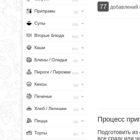
1456
77
добавлений
Приправы
320
Супы
1083
Вторые блюда
4682
Каши
1543
Блины / Оладьи
965
Пироги / Пирожки
2134
Кексы
563
Печенье
728
Хлеб / Лепешки
433
Процесс при
Пицца
260
Подготовить из
Торты
801
все сразу или ч