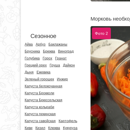
Морковь необход
Фото 2
Сезонное
Айва
Арбуз
Баклажаны
Брусника
Брюква
Виноград
Голубика
Горох
Гранат
Грецкий орех
Груша
Дайкон
Дыня
Ежевика
Зеленый горошек
Инжир
Капуста белокочанная
Капуста Брокколи
Капуста Брюссельская
Капуста кольраби
Капуста пекинская
Капуста савойская
Картофель
Киви
Кизил
Клюква
Кукуруза