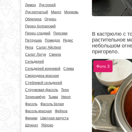
Лимон
Лук порей
Лук репчатый
Манго
Морковь
Облепиха
Огурец
Перец болгарский
В кастрюлю с т
Перец сладкий
Персики
растительное м
Петрушка
Помидор
Редис
небольшом огне
Репа
Салат Айсберг
пригорело.
Салат Латук
Свекла
Сельдерей
Фото 3
Сельдерей корневой
Слива
Смородина красная
Стеблевой сельдерей
Стручковая фасоль
Терн
Топинамбур
Тыква
Укроп
Фасоль
Фасоль белая
Фасоль красная
Фейхоа
Финики
Цветная капуста
Шпинат
Яблоко