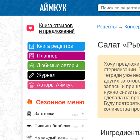
Книга отзывов
Рецепты
→
Консе
и предложений
Салат «Ры
Книга рецептов
Планнер
Хочу предложит
Любимые авторы
стерилизации. 
Журнал
тетради уже не
других заготов
Авторы Аймкук
запасы и пришл
нужно снизить 
сделала на проб
Сезонное меню
Буду повторять
количества про
Заготовки
1347
Пикник / барбекю
293
Ингредиент
На каждый день
20160