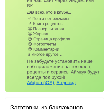
на наш сайт через Яндекс или
ВК.
Для всех, кто в клубе...
✅ Почти нет рекламы
📌 Книга рецептов
🤩 Планер питания
🤓 Журнал
😗 Страница профиля
😋 Фотоотчеты
😃 Комментарии
и многое другое…
Не забудьте установить наше
веб-приложение на телефон,
рецепты и сервисы Аймкук будут
всегда под рукой!
Айфон (iOS)
,
Андроид
Заготовки из баклажанов