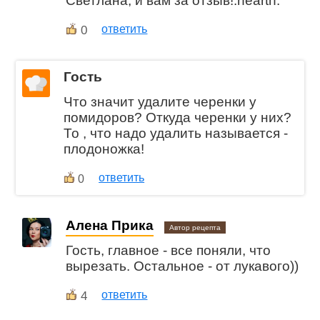
Cветлана, и вам за отзыв!:hearth:
0
ответить
Гость
Что значит удалите черенки у
помидоров? Откуда черенки у них?
То , что надо удалить называется -
плодоножка!
ответить
0
Алена Прика
Автор рецепта
Гость, главное - все поняли, что
вырезать. Остальное - от лукавого))
4
ответить